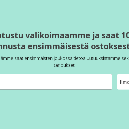
utustu valikoimaamme ja saat 1
nnusta ensimmäisestä ostoksest
sämme saat ensimmäisten joukossa tietoa uutuuksistamme sek
tarjoukset.
Ilm