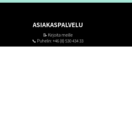
ASIAKASPALVELU
📝
Kirjoita meille
📞 Puhelin: +46 (8) 530 434 33
Maanantai - Torstai klo 10.00 - 17.00
Perjantai klo 10.00 - 16.00
Suljettu klo 13.00 - 14.00