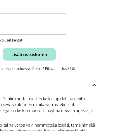
kolliset kentät
Lisää ostoskoriin
Kiire? Pikavalmistus +€10
arkipäivän kuluessa
mä Gantin musta miesten kello sopii lahjaksi mihin
oleva yksilöllinen nimikaiverrus tekee siitä
 elegantin kellon muotoilu näyttää upealta arjessa ja
lesi tai halusitpa vain hemmotella itseäsi, tämä nimellä
u kello on loistava valinta. Kaikki kellomme löydät