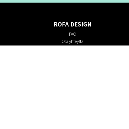
ROFA DESIGN
FAQ
Ota yhteyttä
Tietoa meistä
Ostoehdot
Palautuskäytäntö
Kestävyys
Evästekäytäntö
Tietosuojakäytäntö
Lahjakortit
Alennuskoodi
#RofaDesign
#yesrofadesign
Kilpailu