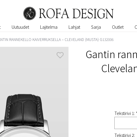
t
Uutuudet
Lajitelma
Lahjat
Sarja
Outlet
NTIN RANNEKELLO KAIVERRUKSELLA – CLEVELAND (MUSTA) G132006
Gantin rann
Clevela
Tekstirivi 1: 
Tekstirivi 2: