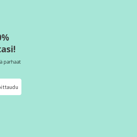
0%
asi!
ä parhaat
oittaudu