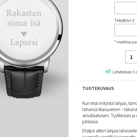
Tekstirivi 3:
* merkitse pa
Lähetetään 3 
TUOTEKUVAUS
Kun etsit erityistä lahjaa, tä
tahansa tilaisuuteen – takana 
ainutlaatuisen. Tyylikkään ja
juhlassa.
Etsitpä sitten lahjaa läheisel
ja omalla viestillä kaiverrett