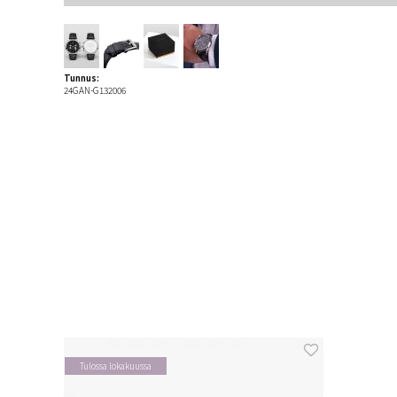
Tunnus:
24GAN-G132006
Tulossa lokakuussa