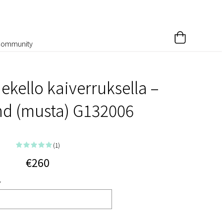
Community
ekello kaiverruksella –
nd (musta) G132006
(1)
€260
*