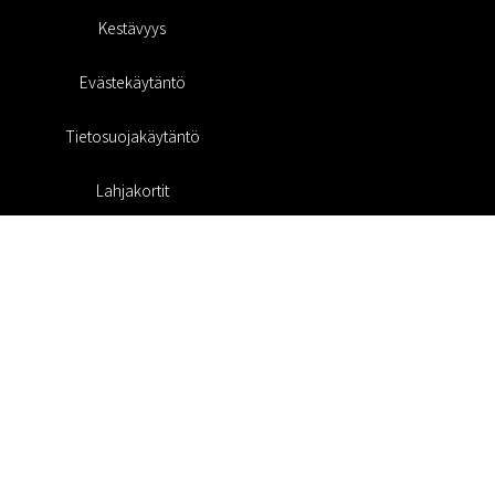
Kestävyys
Evästekäytäntö
Tietosuojakäytäntö
Lahjakortit
Alennuskoodi
#RofaDesign
#yesrofadesign
Kilpailu