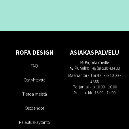
ROFA DESIGN
ASIAKASPALVELU
📝
Kirjoita meille
FAQ
📞 Puhelin: +46 (8) 530 434 33
Maanantai - Torstai klo 10.00 -
Ota yhteyttä
17.00
Perjantai klo 10.00 - 16.00
Suljettu klo 13.00 - 14.00
Tietoa meistä
Ostoehdot
Palautuskäytäntö