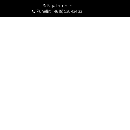
📝
Kirjoita meille
📞 Puhelin: +46 (8) 530 434 33
Maanantai - Torstai klo 10.00 - 17.00
Perjantai klo 10.00 - 16.00
Suljettu klo 13.00 - 14.00