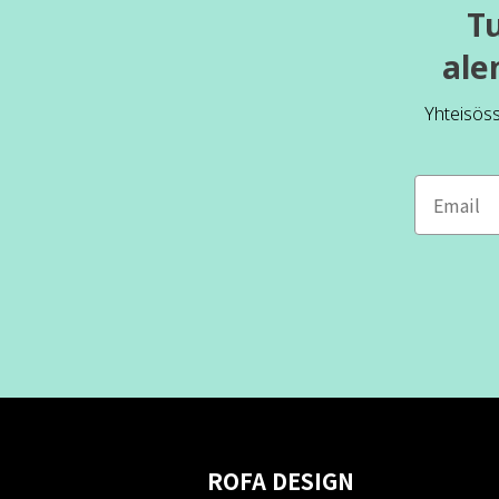
T
ale
Yhteisös
ROFA DESIGN