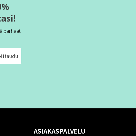
0%
asi!
ä parhaat
oittaudu
ASIAKASPALVELU