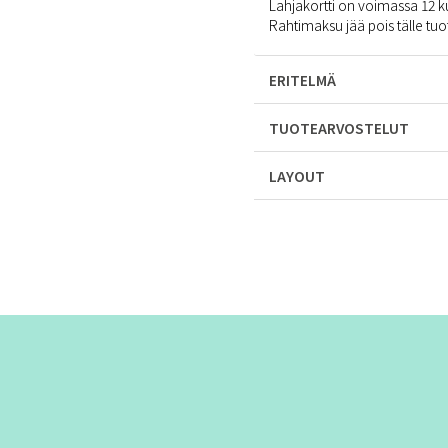
Lahjakortti on voimassa 12 k
Rahtimaksu jää pois tälle tuot
ERITELMÄ
TUOTEARVOSTELUT
LAYOUT