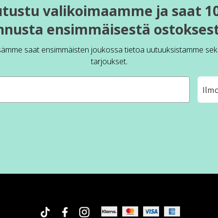
utustu valikoimaamme ja saat 1
nnusta ensimmäisestä ostoksest
sämme saat ensimmäisten joukossa tietoa uutuuksistamme sek
tarjoukset.
Ilm