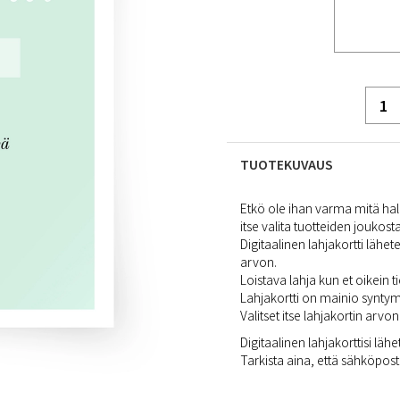
TUOTEKUVAUS
Etkö ole ihan varma mitä halu
itse valita tuotteiden joukosta
Digitaalinen lahjakortti lähete
arvon.
Loistava lahja kun et oikein t
Lahjakortti on mainio syntym
Valitset itse lahjakortin arvon
Digitaalinen lahjakorttisi lä
Tarkista aina, että sähköpostio