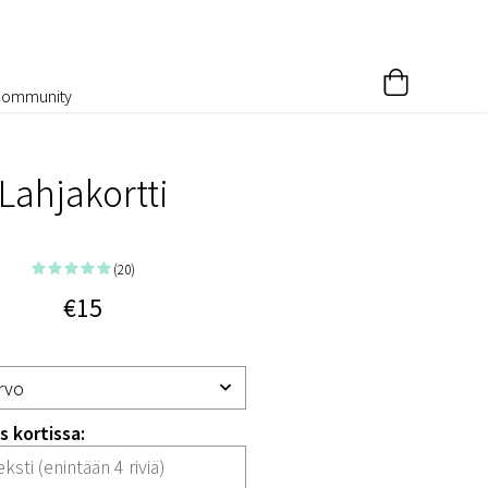
Community
Lahjakortti
(20)
€15
 kortissa: