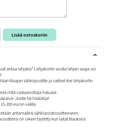
Lisää ostoskoriin
at antaa lahjaksi? Lahjakortin avulla lahjan saaja voi
!
tään tilaajan sähköpostille ja valitset itse lahjakortin
iedä mitä vastaanottaja haluaisi.
äpäivä-, kaste tai häälahja!
 15-200 euron välillä.
hetetään antamallesi sähköpostiosoitteeseen.
soitteesi on oikein täytetty kun laitat tilauksesi.