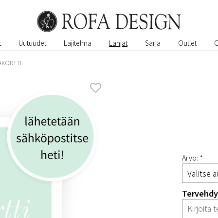
t
Uutuudet
Lajitelma
Lahjat
Sarja
Outlet
AKORTTI
Arvo: *
Tervehdys