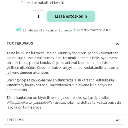
* merkitse pakolliset kentät
Lisää ostoskoriin
Kiire? Pikavalmistus +€10
Lähetetään 3 arkipäivän kuluessa
TUOTEKUVAUS
Tässä kauniissa kultaketjussa on kaunis sydänriipus, johon kaiverretaan
kaunokirjoituksella valitsemasi nimi tai nimikirjaimet. Lisäksi sydämessä
on koristeena pieniä korukiviä, jotka antavat kaulakorulle erityisen
ylellisen ulkonäön. Klassinen kaiverrustyyli antaa kaulakorulle ajattoman
ja hienostuneen ulkonäön.
Sterling-hopeasta 925-leimalla valmistettu ja 18 karaatin kultauksella
viimeistelty kaulakoru sopii käytettäväksi niin arkena kuin erityisissä
tilanteissakin.
Tämä kaulakoru on täydellinen lahja esimerkiksi syntymäpäiväksi,
äitienpäiväksi
tai
ylioppilaalle
- asuste, joka muistuttaa tärkeästä päivästä
ja jolla on tunnearvoa.
ERITELMÄ