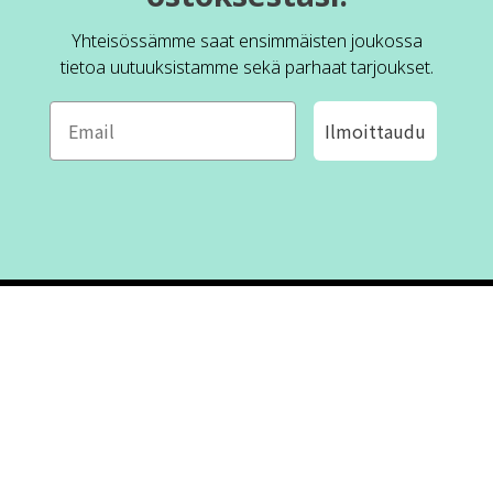
Yhteisössämme saat ensimmäisten joukossa
tietoa uutuuksistamme sekä parhaat tarjoukset.
Ilmoittaudu
ROFA DESIGN
ASIAKASPALVELU
📝
Kirjoita meille
FAQ
📞 Puhelin: +46 (8) 530 434 33
Maanantai - Torstai klo 10.00 -
Ota yhteyttä
17.00