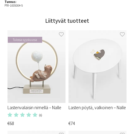
Tunnus:
PW-1005004-5
Liittyvät tuotteet
Tulossa syyskuussa
Lastenvalaisin nimellä – Nalle
Lasten pöytä, valkoinen – Nalle
(6)
€68
€74