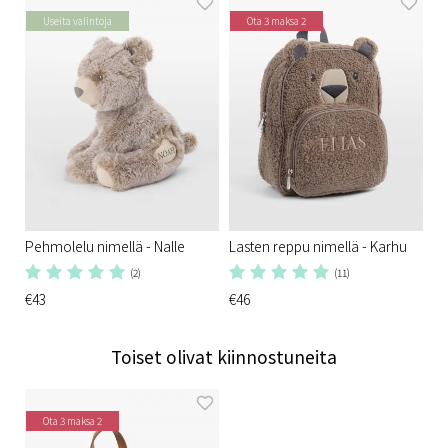
Useita valintoja
Ota 3 maksa 2
Pehmolelu nimellä - Nalle
Lasten reppu nimellä - Karhu
(2)
(11)
€43
€46
Toiset olivat kiinnostuneita
Ota 3 maksa 2