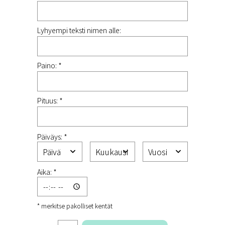
Lyhyempi teksti nimen alle:
Paino: *
Pituus: *
Päiväys: *
Aika: *
* merkitse pakolliset kentät