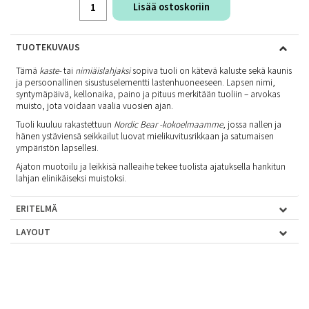
Lisää ostoskoriin
TUOTEKUVAUS
Tämä
kaste-
tai
nimiäislahjaksi
sopiva tuoli on kätevä kaluste sekä kaunis
ja persoonallinen sisustuselementti lastenhuoneeseen. Lapsen nimi,
syntymäpäivä, kellonaika, paino ja pituus merkitään tuoliin – arvokas
muisto, jota voidaan vaalia vuosien ajan.
Tuoli kuuluu rakastettuun
Nordic Bear -kokoelmaamme
, jossa nallen ja
hänen ystäviensä seikkailut luovat mielikuvitusrikkaan ja satumaisen
ympäristön lapsellesi.
Ajaton muotoilu ja leikkisä nalleaihe tekee tuolista ajatuksella hankitun
lahjan elinikäiseksi muistoksi.
ERITELMÄ
LAYOUT