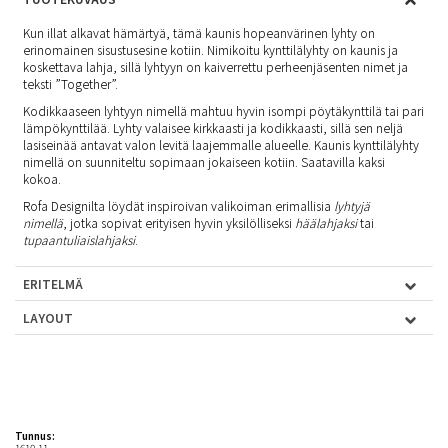
Kun illat alkavat hämärtyä, tämä kaunis hopeanvärinen lyhty on
erinomainen sisustusesine kotiin. Nimikoitu kynttilälyhty on kaunis ja
koskettava lahja, sillä lyhtyyn on kaiverrettu perheenjäsenten nimet ja
teksti ”Together”.
Kodikkaaseen lyhtyyn nimellä mahtuu hyvin isompi pöytäkynttilä tai pari
lämpökynttilää. Lyhty valaisee kirkkaasti ja kodikkaasti, sillä sen neljä
lasiseinää antavat valon levitä laajemmalle alueelle. Kaunis kynttilälyhty
nimellä on suunniteltu sopimaan jokaiseen kotiin. Saatavilla kaksi
kokoa.
Rofa Designilta löydät inspiroivan valikoiman erimallisia
lyhtyjä
nimellä
, jotka sopivat erityisen hyvin yksilölliseksi
häälahjaksi
tai
tupaantuliaislahjaksi
.
ERITELMÄ
LAYOUT
Tunnus:
1610-11