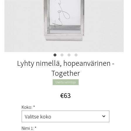
Lyhty nimellä, hopeanvärinen -
Together
Useita valintoja
€63
Koko: *
Nimi 1: *