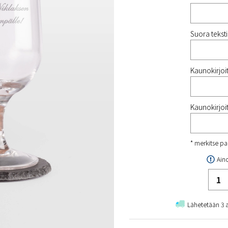
Suora tekstir
Kaunokirjoitu
Kaunokirjoit
* merkitse pa
Ain
Lähetetään 3 