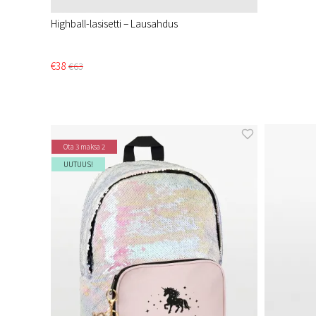
Highball-lasisetti – Lausahdus
€38
€63
Ota 3 maksa 2
UUTUUS!