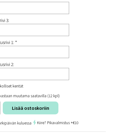
ivi 3:
srivi 1: *
usrivi 2:
kolliset kentät
oastaan muutama saatavilla (12 kpl)
Lisää ostoskoriin
Kiire? Pikavalmistus +€10
arkipäivän kuluessa