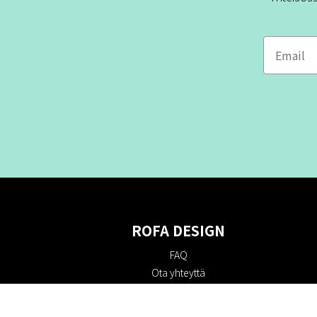
ROFA DESIGN
FAQ
Ota yhteyttä
Tietoa meistä
Ostoehdot