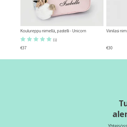
Koulureppu nimellä, pastelli - Unicorn
Viinilasi ni
(1)
€37
€30
T
ale
Yhteisös