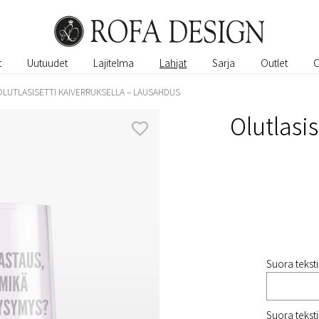
t
Uutuudet
Lajitelma
Lahjat
Sarja
Outlet
OLUTLASISETTI KAIVERRUKSELLA – LAUSAHDUS
Olutlasis
Suora tekstir
Suora tekstir