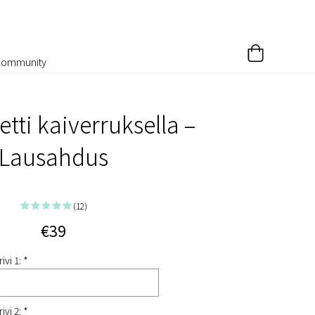
Community
etti kaiverruksella –
Lausahdus
(12)
€39
ivi 1: *
ivi 2: *