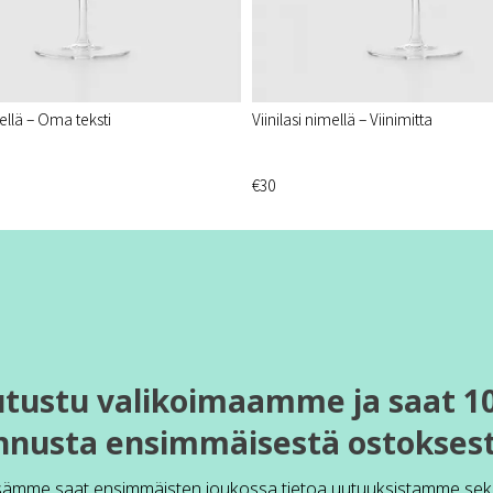
mellä – Oma teksti
Viinilasi nimellä – Viinimitta
€30
utustu valikoimaamme ja saat 1
nnusta ensimmäisestä ostoksest
sämme saat ensimmäisten joukossa tietoa uutuuksistamme sek