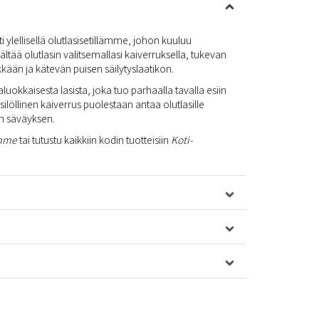
ti ylellisellä olutlasisetillämme, johon kuuluu
isältää olutlasin valitsemallasi kaiverruksella, tukevan
kkään ja kätevän puisen säilytyslaatikon.
luokkaisesta lasista, joka tuo parhaalla tavalla esiin
löllinen kaiverrus puolestaan antaa olutlasille
en säväyksen.
imme
tai tutustu kaikkiin kodin tuotteisiin
Koti-