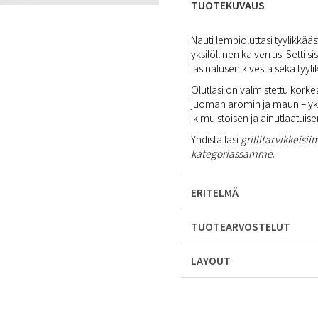
TUOTEKUVAUS
Nauti lempioluttasi tyylikkääs
yksilöllinen kaiverrus. Setti s
lasinalusen kivestä sekä tyyli
Olutlasi on valmistettu korkea
juoman aromin ja maun – yksi
ikimuistoisen ja ainutlaatuis
Yhdistä lasi
grillitarvikkeisi
kategoriassamme
.
ERITELMÄ
TUOTEARVOSTELUT
LAYOUT