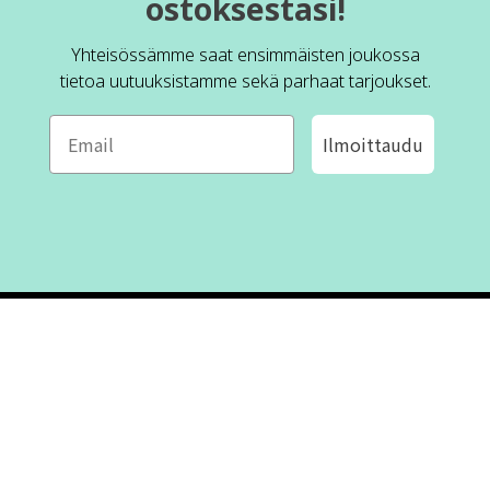
ostoksestasi!
Yhteisössämme saat ensimmäisten joukossa
tietoa uutuuksistamme sekä parhaat tarjoukset.
Ilmoittaudu
ROFA DESIGN
ASIAKASPALVELU
📝
Kirjoita meille
FAQ
📞 Puhelin: +46 (8) 530 434 33
Maanantai - Torstai klo 10.00 -
Ota yhteyttä
17.00