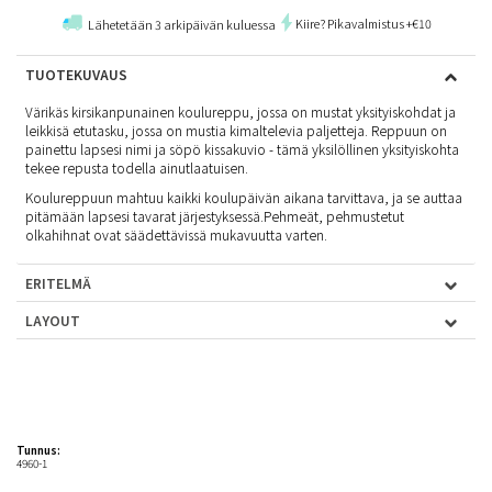
Kiire? Pikavalmistus +€10
Lähetetään 3 arkipäivän kuluessa
TUOTEKUVAUS
Värikäs kirsikanpunainen koulureppu, jossa on mustat yksityiskohdat ja
leikkisä etutasku, jossa on mustia kimaltelevia paljetteja. Reppuun on
painettu lapsesi nimi ja söpö kissakuvio - tämä yksilöllinen yksityiskohta
tekee repusta todella ainutlaatuisen.
Koulureppuun mahtuu kaikki koulupäivän aikana tarvittava, ja se auttaa
pitämään lapsesi tavarat järjestyksessä.Pehmeät, pehmustetut
olkahihnat ovat säädettävissä mukavuutta varten.
ERITELMÄ
LAYOUT
Tunnus:
4960-1