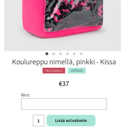
Koulureppu nimellä, pinkki - Kissa
Ota 3 maksa 2
UUTUUS!
€37
Nimi:
Lisää ostoskoriin