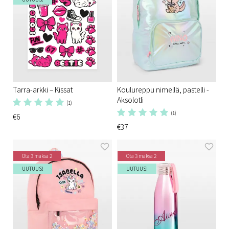
Tarra-arkki – Kissat
Koulureppu nimellä, pastelli -
Aksolotli
(1)
(1)
€6
€37
Ota 3 maksa 2
Ota 3 maksa 2
UUTUUS!
UUTUUS!