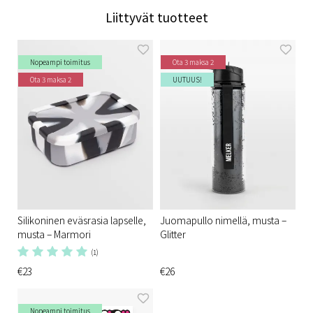
Liittyvät tuotteet
Nopeampi toimitus
Ota 3 maksa 2
Ota 3 maksa 2
UUTUUS!
Silikoninen eväsrasia lapselle,
Juomapullo nimellä, musta –
musta – Marmori
Glitter
(1)
€23
€26
Nopeampi toimitus