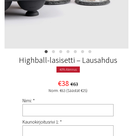
Highball-lasisetti – Lausahdus
40% Alennus
€38
€63
Norm. €63 (Säästät €25)
Nimi: *
Kaunokirjoitusrivi 1: *