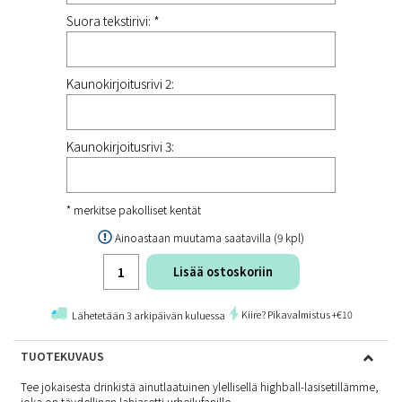
Suora tekstirivi: *
Kaunokirjoitusrivi 2:
Kaunokirjoitusrivi 3:
* merkitse pakolliset kentät
Ainoastaan muutama saatavilla (9 kpl)
Lisää ostoskoriin
Kiire? Pikavalmistus +€10
Lähetetään 3 arkipäivän kuluessa
TUOTEKUVAUS
Tee jokaisesta drinkistä ainutlaatuinen ylellisellä highball-lasisetillämme,
joka on täydellinen lahjasetti urheilufanille.