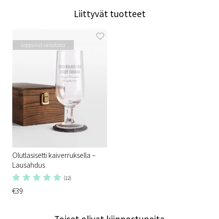
Liittyvät tuotteet
Loppunut varastosta
Olutlasisetti kaiverruksella –
Lausahdus
(12)
€39
Toiset olivat kiinnostuneita