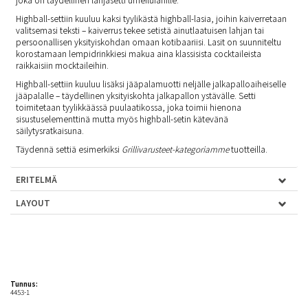
Highball-settiin kuuluu kaksi tyylikästä highball-lasia, joihin kaiverretaan
valitsemasi teksti – kaiverrus tekee setistä ainutlaatuisen lahjan tai
persoonallisen yksityiskohdan omaan kotibaariisi. Lasit on suunniteltu
korostamaan lempidrinkkiesi makua aina klassisista cocktaileista
raikkaisiin mocktaileihin.
Highball-settiin kuuluu lisäksi jääpalamuotti neljälle jalkapalloaiheiselle
jääpalalle – täydellinen yksityiskohta jalkapallon ystävälle. Setti
toimitetaan tyylikkäässä puulaatikossa, joka toimii hienona
sisustuselementtinä mutta myös highball-setin kätevänä
säilytysratkaisuna.
Täydennä settiä esimerkiksi
Grillivarusteet-kategoriamme
tuotteilla.
ERITELMÄ
LAYOUT
Tunnus:
4453-1