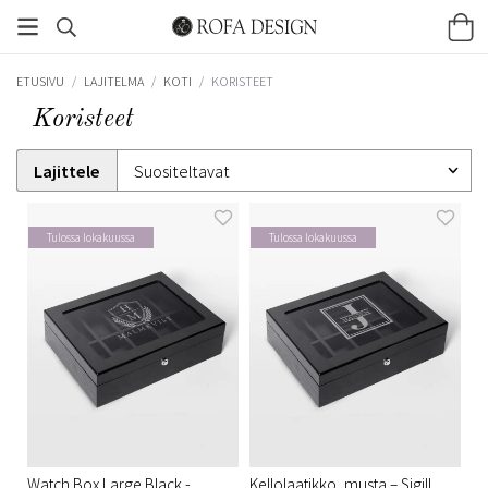
ETUSIVU
/
LAJITELMA
/
KOTI
/
KORISTEET
Koristeet
Lajittele
Tulossa lokakuussa
Tulossa lokakuussa
Watch Box Large Black -
Kellolaatikko, musta – Sigill