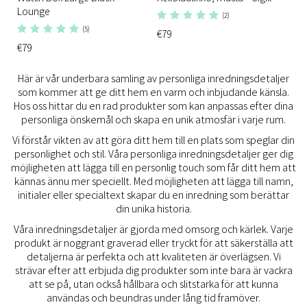
Lounge
(2)
(5)
€79
€79
Här är vår underbara samling av personliga inredningsdetaljer
som kommer att ge ditt hem en varm och inbjudande känsla.
Hos oss hittar du en rad produkter som kan anpassas efter dina
personliga önskemål och skapa en unik atmosfär i varje rum.
Vi förstår vikten av att göra ditt hem till en plats som speglar din
personlighet och stil. Våra personliga inredningsdetaljer ger dig
möjligheten att lägga till en personlig touch som får ditt hem att
kännas ännu mer speciellt. Med möjligheten att lägga till namn,
initialer eller specialtext skapar du en inredning som berättar
din unika historia.
Våra inredningsdetaljer är gjorda med omsorg och kärlek. Varje
produkt är noggrant graverad eller tryckt för att säkerställa att
detaljerna är perfekta och att kvaliteten är överlägsen. Vi
strävar efter att erbjuda dig produkter som inte bara är vackra
att se på, utan också hållbara och slitstarka för att kunna
användas och beundras under lång tid framöver.