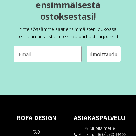
ensimmäisestä
ostoksestasi!
Yhteisössämme saat ensimmäisten joukossa
tietoa uutuuksistamme sekä parhaat tarjoukset.
Ilmoittaudu
ROFA DESIGN
ASIAKASPALVELU
📝
Kirjoita meille
FAQ
📞 Puhelin: +46 (8) 530 434 33