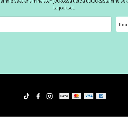
sämme saat ensimmäisten joukossa tietoa uutuuksistamme sek
tarjoukset.
Ilm