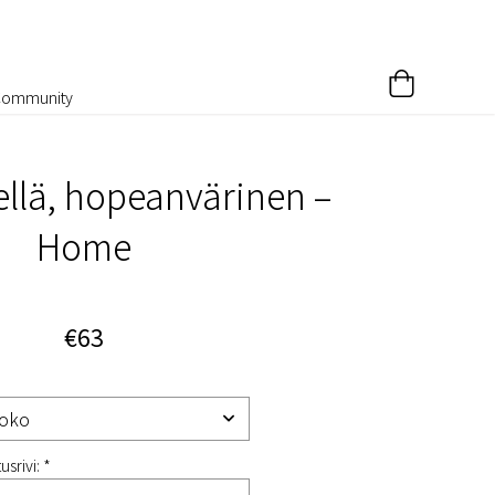
Community
ellä, hopeanvärinen –
Home
€63
usrivi: *