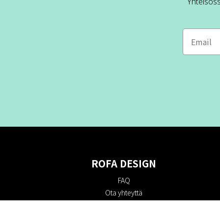
Yhteisös
ROFA DESIGN
FAQ
Ota yhteyttä
Tietoa meistä
Ostoehdot