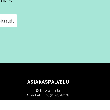
ä parhaat
oittaudu
ASIAKASPALVELU
📝
Kirjoita meille
📞 Puhelin: +46 (8) 530 434 33
Maanantai - Torstai klo 10.00 - 17.00
Perjantai klo 10.00 - 16.00