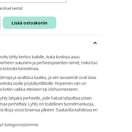
kolliset kentät
Lisää ostoskoriin
u lyhty kertoo kaikille, kuka kodissa asuu.
 perheen sukunimi ja perheenjäsenten nimet, mikä tuo
 ja kotoista tunnelmaa.
nsija ja avattava luukku, ja sen sivuseinät ovat lasia.
olesta isoille pöytäkynttilöille. Hopeinen väri on
oka kotiin vaikka eteiseen tai olohuoneeseen.
hty lahjaksi perheelle, jolle haluat lahjoittaa jotain
lä omaa perhettäsi. Lyhty on todellinen tunnelmanluoja,
iä iltoja vuosi toisensa jälkeen. Saatavilla kahdessa eri
yt-kategoriastamme
.