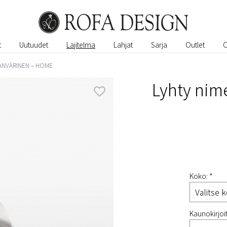
t
Uutuudet
Lajitelma
Lahjat
Sarja
Outlet
ANVÄRINEN – HOME
Lyhty nim
Koko: *
Kaunokirjoit