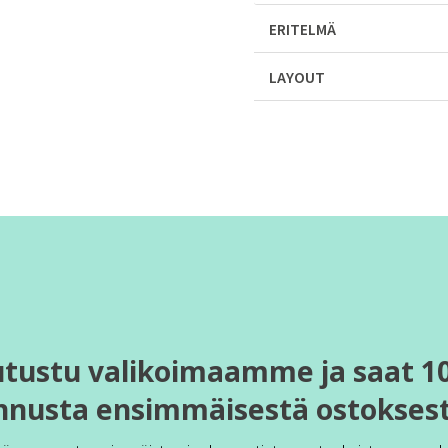
ERITELMÄ
LAYOUT
utustu valikoimaamme ja saat 1
nnusta ensimmäisestä ostoksest