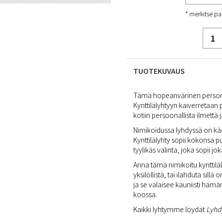
* merkitse pa
TUOTEKUVAUS
Tämä hopeanvärinen personoit
Kynttilälyhtyyn kaiverretaan
kotiin persoonallista ilmettä
Nimikoidussa lyhdyssä on käde
Kynttilälyhty sopii kokonsa pu
tyylikäs valinta, joka sopii j
Anna tämä nimikoitu kynttiläly
yksilöllistä, tai ilahduta sil
ja se valaisee kauniisti hämär
koossa.
Kaikki lyhtymme löydät
Lyhd