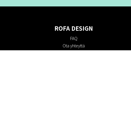
ROFA DESIGN
FAQ
Ota yhteyttä
Tietoa meistä
Ostoehdot
Palautuskäytäntö
Kestävyys
Evästekäytäntö
Tietosuojakäytäntö
Lahjakortit
Alennuskoodi
#RofaDesign
#yesrofadesign
Kilpailu