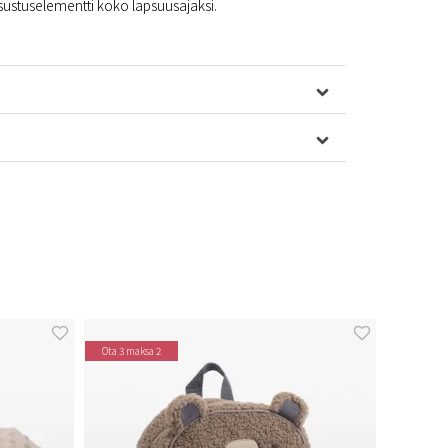
sustuselementti koko lapsuusajaksi.
Ota 3 maksa 2