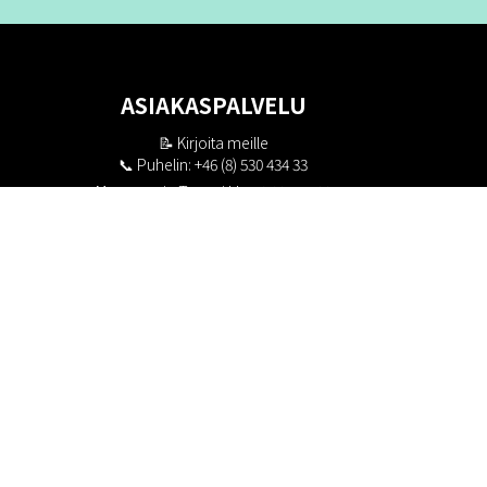
ASIAKASPALVELU
📝
Kirjoita meille
📞 Puhelin: +46 (8) 530 434 33
Maanantai - Torstai klo 10.00 - 17.00
Perjantai klo 10.00 - 16.00
Suljettu klo 13.00 - 14.00