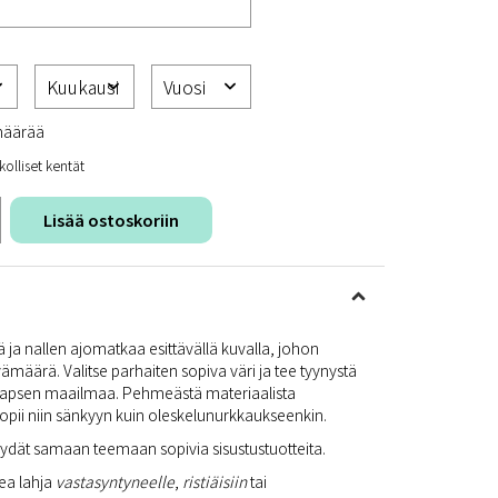
määrää
kolliset kentät
Lisää ostoskoriin
 ja nallen ajomatkaa esittävällä kuvalla, johon
ämäärä. Valitse parhaiten sopiva väri ja tee tyynystä
a lapsen maailmaa. Pehmeästä materiaalista
sopii niin sänkyyn kuin oleskelunurkkaukseenkin.
dät samaan teemaan sopivia sisustustuotteita.
ea lahja
vastasyntyneelle
,
ristiäisiin
tai