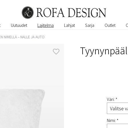
t
Uutuudet
Lajitelma
Lahjat
Sarja
Outlet
N NIMELLÄ – NALLE JA AUTO
Tyynynpääll
Väri: *
Nimi: *