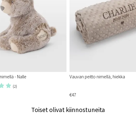
imellä - Nalle
Vauvan peitto nimellä, hiekka
(2)
€47
Toiset olivat kiinnostuneita