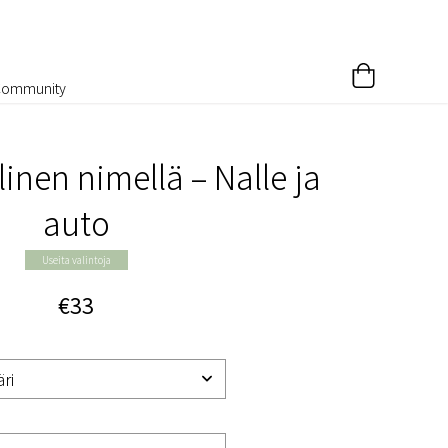
Community
inen nimellä – Nalle ja
auto
Useita valintoja
€33