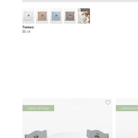
Tunnus:
DG-14
Useita valintoja
Useita valin