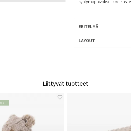
syntymäpäiväksi – kodikas si
ERITELMÄ
LAYOUT
Liittyvät tuotteet
toja