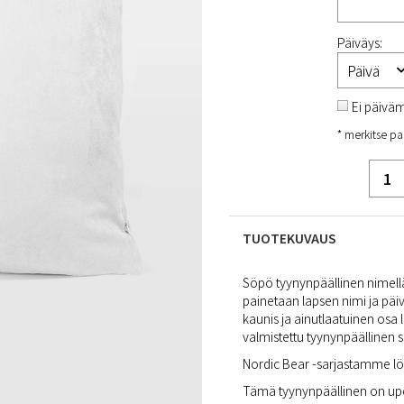
Päiväys:
Ei päivä
* merkitse pa
TUOTEKUVAUS
Söpö tyynynpäällinen nimellä
painetaan lapsen nimi ja päiv
kaunis ja ainutlaatuinen os
valmistettu tyynynpäällinen 
Nordic Bear
-sarjastamme löy
Tämä tyynynpäällinen on up