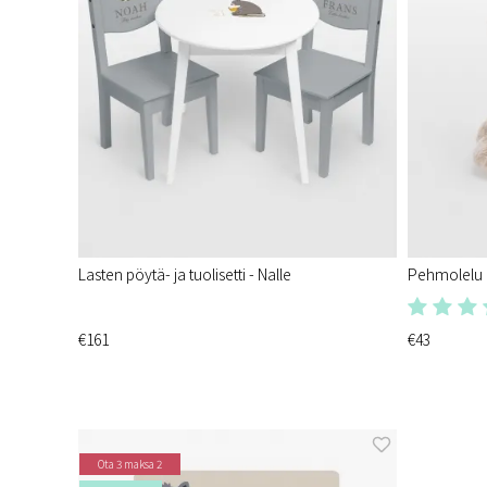
Lasten pöytä- ja tuolisetti - Nalle
Pehmolelu n
€161
€43
Ota 3 maksa 2