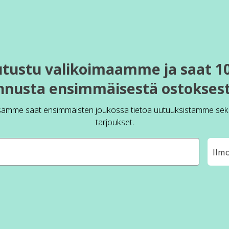
utustu valikoimaamme ja saat 1
nnusta ensimmäisestä ostoksest
sämme saat ensimmäisten joukossa tietoa uutuuksistamme sek
tarjoukset.
Ilm