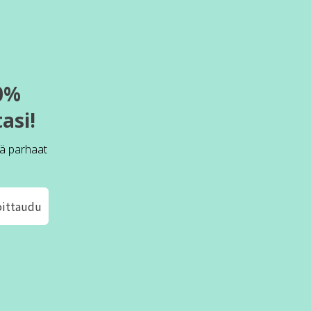
0%
asi!
ä parhaat
oittaudu