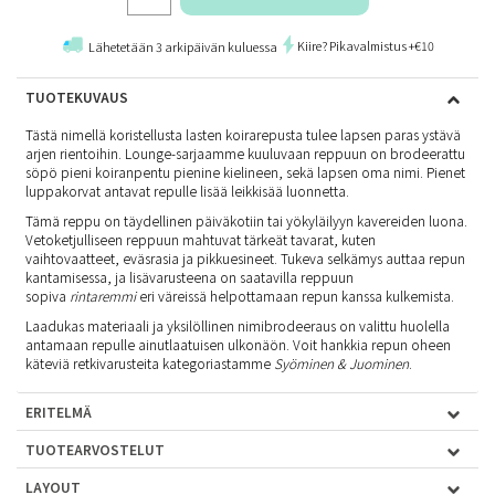
Kiire? Pikavalmistus +€10
Lähetetään 3 arkipäivän kuluessa
TUOTEKUVAUS
Tästä nimellä koristellusta lasten koirarepusta tulee lapsen paras ystävä
arjen rientoihin. Lounge-sarjaamme kuuluvaan reppuun on brodeerattu
söpö pieni koiranpentu pienine kielineen, sekä lapsen oma nimi. Pienet
luppakorvat antavat repulle lisää leikkisää luonnetta.
Tämä reppu on täydellinen päiväkotiin tai yökyläilyyn kavereiden luona.
Vetoketjulliseen reppuun mahtuvat tärkeät tavarat, kuten
vaihtovaatteet, eväsrasia ja pikkuesineet. Tukeva selkämys auttaa repun
kantamisessa, ja lisävarusteena on saatavilla reppuun
sopiva
rintaremmi
eri väreissä helpottamaan repun kanssa kulkemista.
Laadukas materiaali ja yksilöllinen nimibrodeeraus on valittu huolella
antamaan repulle ainutlaatuisen ulkonäön. Voit hankkia repun oheen
käteviä retkivarusteita kategoriastamme
Syöminen & Juominen
.
ERITELMÄ
TUOTEARVOSTELUT
LAYOUT