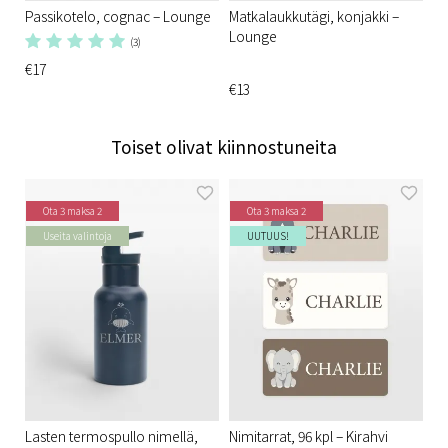
Passikotelo, cognac – Lounge
Matkalaukkutägi, konjakki –
Lounge
(3)
€17
€13
Toiset olivat kiinnostuneita
Ota 3 maksa 2
Ota 3 maksa 2
Useita valintoja
UUTUUS!
Lasten termospullo nimellä,
Nimitarrat, 96 kpl – Kirahvi