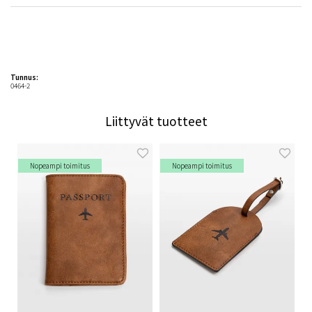
Tunnus:
0464-2
Liittyvät tuotteet
Nopeampi toimitus
Nopeampi toimitus