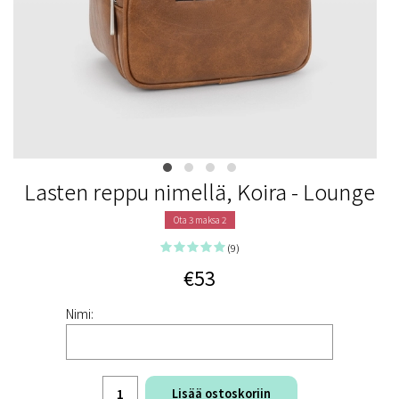
Lasten reppu nimellä, Koira - Lounge
Ota 3 maksa 2
(9)
€53
Nimi:
Lisää ostoskoriin