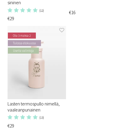
sininen
(12)
€16
€29
Ota 3 maksa 2
Tulossa elokuussa
Useita valintoja
Lasten termospullo nimellä,
vaaleanpunainen
(13)
€29