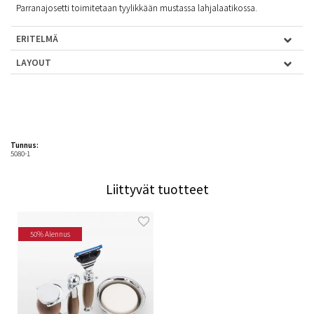
Parranajosetti toimitetaan tyylikkään mustassa lahjalaatikossa.
ERITELMÄ
LAYOUT
Tunnus:
5080-1
Liittyvät tuotteet
50% Alennus