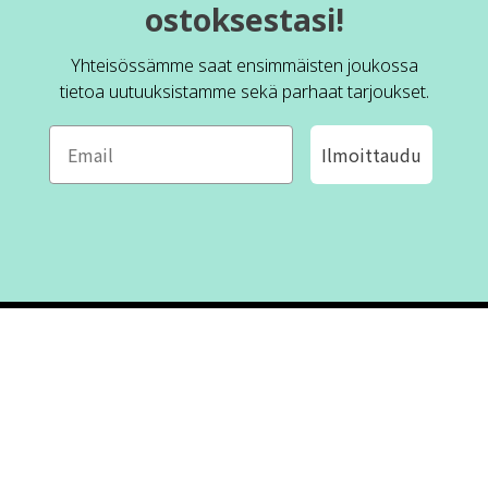
ostoksestasi!
Yhteisössämme saat ensimmäisten joukossa
tietoa uutuuksistamme sekä parhaat tarjoukset.
Ilmoittaudu
ROFA DESIGN
ASIAKASPALVELU
📝
Kirjoita meille
FAQ
📞 Puhelin: +46 (8) 530 434 33
Maanantai - Torstai klo 10.00 -
Ota yhteyttä