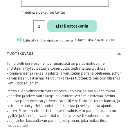
* merkitse pakolliset kentät
Lisää ostoskoriin
Kiire? Pikavalmistus +€10
Lähetetään 3 arkipäivän kuluessa
TUOTEKUVAUS
Tämä ylellinen 5-osainen parranajosetti on paras mahdollinen
yhdistelmä tyyliä, laatua ja toimivuutta. Setti sisältää tyylikkään
krominvärisen ja vakaalla jalustalla varustetun parranajotelineen, johon
kaiverretaan valitsemasi teksti, mikä tekee tuotteesta persoonallisen ja
ikimuistoisen lahjan.
Partasuti on valmistettu synteettisestä karvasta, se saa aikaan hyvän
vaahdon ja tekee partasaippuan levittämisestä miellyttävää. Settiin
kuuluva partahöylä on yhteensopiva Gillette Fusion 5 -terien kanssa, ja
se toimitetaan yhdellä partaterällä tarkkaa ja hellävaraista ajamista
varten. Ruostumattomasta teräksestä valmistettu parranajokulho on
tyylikäs ja kätevä, ja vaahdotat siinä täydellisesti vuohenmaidosta
valmistetun kosteuttavan parranajosaippuan, joka hoitaa ihoa
hellävaraisesti.