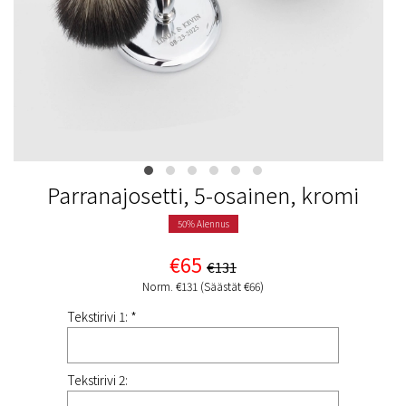
Parranajosetti, 5-osainen, kromi
50% Alennus
€65
€131
Norm. €131 (Säästät €66)
Tekstirivi 1: *
Tekstirivi 2: