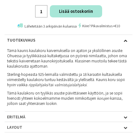
Lisää ostoskoriin
Kiire? Pikavalmistus +€10
Lähetetään 3 arkipäivän kuluessa
TUOTEKUVAUS
Tämä kaunis kaulakoru kaiverruksella on ajaton ja yksilöllinen asuste.
Ohuessa ja tyylikkäässä kultaketjussa on pyöreä nimilaatta, johon oma
tekstisi kaiverretaan kaunokirjoituksella. Klassinen muotoilu tekee tästä
kaulakorusta ajattoman.
Sterling-hopeasta 925-leimalla valmistettu ja 18 karaatin kultauksella
viimeistelty kaulakoru tuntuu kestävältä ja ylelliseltä. Kaunis koru sopii
hyvin vaikka
rippilahjaksi
tai
valmistujaislahjaksi
.
Tämä kaulakoru on tyylikäs asuste päivittäiseen käyttöön, ja se sopii
hienosti yhteen kokoelmamme muiden nimikoitujen
korujen
kanssa,
jolloin saat yhtenäisen lookin.
ERITELMÄ
LAYOUT