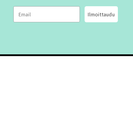
Ilmoittaudu
ROFA DESIGN
ASIAKASPALVELU
📝
Kirjoita meille
FAQ
📞 Puhelin: +46 (8) 530 434 33
Maanantai - Torstai klo 10.00 -
Ota yhteyttä
17.00
Perjantai klo 10.00 - 16.00
Suljettu klo 13.00 - 14.00
Tietoa meistä