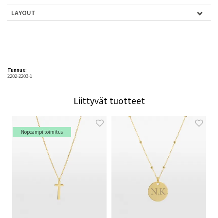
LAYOUT
Tunnus:
2202-2203-1
Liittyvät tuotteet
Nopeampi toimitus