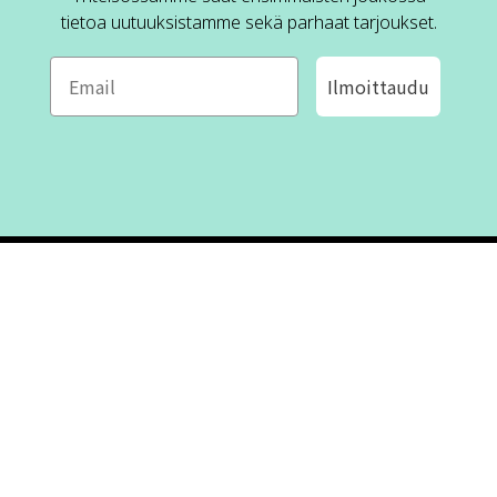
tietoa uutuuksistamme sekä parhaat tarjoukset.
Ilmoittaudu
ROFA DESIGN
ASIAKASPALVELU
📝
Kirjoita meille
FAQ
📞 Puhelin: +46 (8) 530 434 33
Maanantai - Torstai klo 10.00 -
Ota yhteyttä
17.00
Perjantai klo 10.00 - 16.00
Suljettu klo 13.00 - 14.00
Tietoa meistä