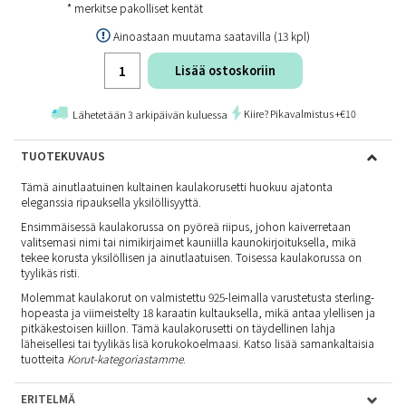
* merkitse pakolliset kentät
Ainoastaan muutama saatavilla (13 kpl)
Lisää ostoskoriin
Kiire? Pikavalmistus +€10
Lähetetään 3 arkipäivän kuluessa
TUOTEKUVAUS
Tämä ainutlaatuinen kultainen kaulakorusetti huokuu ajatonta
eleganssia ripauksella yksilöllisyyttä.
Ensimmäisessä kaulakorussa on pyöreä riipus, johon kaiverretaan
valitsemasi nimi tai nimikirjaimet kauniilla kaunokirjoituksella, mikä
tekee korusta yksilöllisen ja ainutlaatuisen. Toisessa kaulakorussa on
tyylikäs risti.
Molemmat kaulakorut on valmistettu 925-leimalla varustetusta sterling-
hopeasta ja viimeistelty 18 karaatin kultauksella, mikä antaa ylellisen ja
pitkäkestoisen kiillon. Tämä kaulakorusetti on täydellinen lahja
läheisellesi tai tyylikäs lisä korukokoelmaasi. Katso lisää samankaltaisia
tuotteita
Korut-kategoriastamme
.
ERITELMÄ