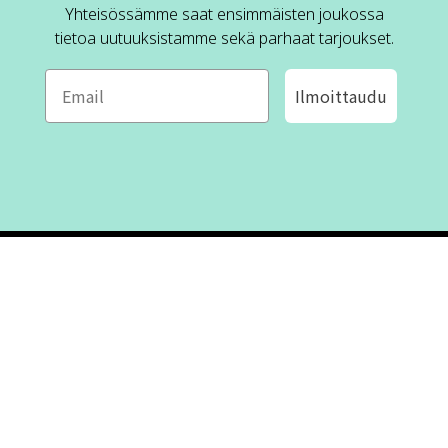
Yhteisössämme saat ensimmäisten joukossa
tietoa uutuuksistamme sekä parhaat tarjoukset.
Ilmoittaudu
ROFA DESIGN
ASIAKASPALVELU
📝
Kirjoita meille
FAQ
📞 Puhelin: +46 (8) 530 434 33
Maanantai - Torstai klo 10.00 -
Ota yhteyttä
17.00
Perjantai klo 10.00 - 16.00
Suljettu klo 13.00 - 14.00