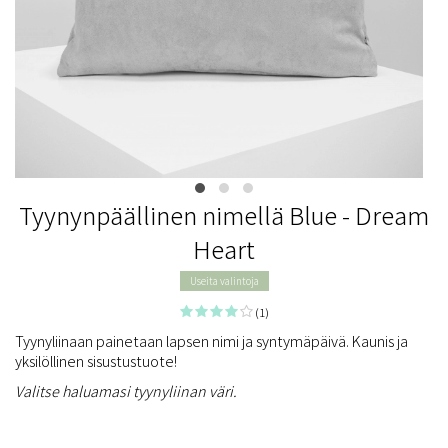
Tyynynpäällinen nimellä Blue - Dream
Heart
Useita valintoja
(1)
Tyynyliinaan painetaan lapsen nimi ja syntymäpäivä. Kaunis ja
yksilöllinen sisustustuote!
Valitse haluamasi tyynyliinan väri.