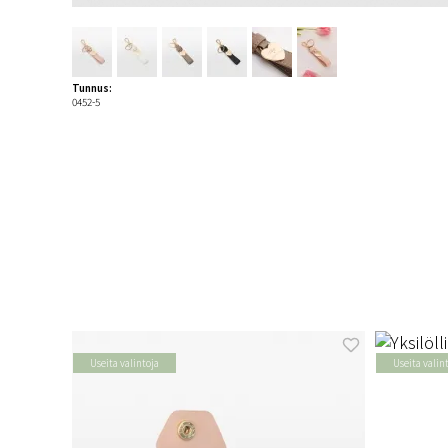
Tunnus:
0452-5
Useita valintoja
Useita valin