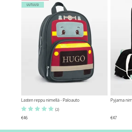
UUTUUS!
Lasten reppu nimellä - Paloauto
Pyjama nime
(2)
€46
€47