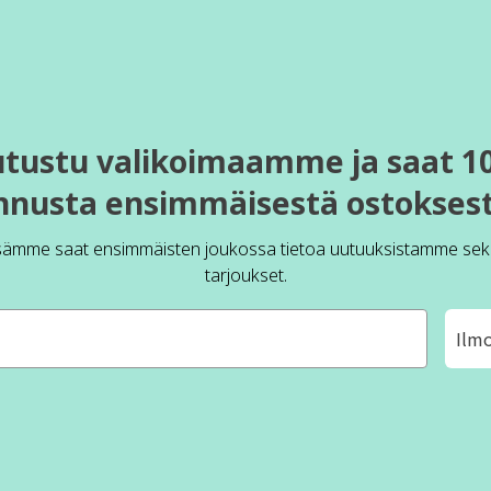
utustu valikoimaamme ja saat 1
nnusta ensimmäisestä ostoksest
sämme saat ensimmäisten joukossa tietoa uutuuksistamme sek
tarjoukset.
Ilm