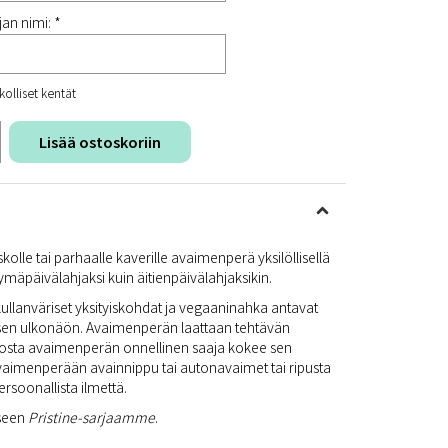
an nimi: *
kolliset kentät
Lisää ostoskoriin
iskolle tai parhaalle kaverille avaimenperä yksilöllisellä
tymäpäivälahjaksi kuin äitienpäivälahjaksikin.
lanväriset yksityiskohdat ja vegaaninahka antavat
lisen ulkonäön. Avaimenperän laattaan tehtävän
siosta avaimenperän onnellinen saaja kokee sen
tä avaimenperään avainnippu tai autonavaimet tai ripusta
soonallista ilmettä.
seen
Pristine-sarjaamme
.