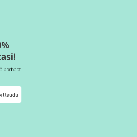
0%
asi!
ä parhaat
oittaudu