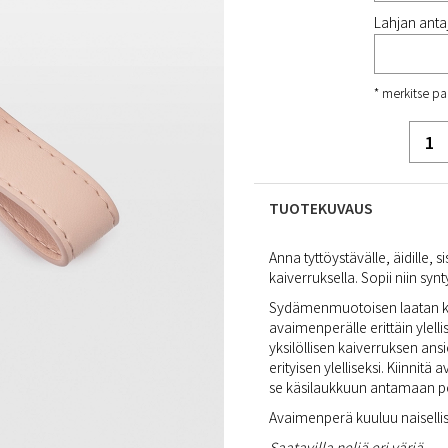
Lahjan antaj
* merkitse pa
TUOTEKUVAUS
Anna tyttöystävälle, äidille, s
kaiverruksella. Sopii niin syn
Sydämenmuotoisen laatan kul
avaimenperälle erittäin ylel
yksilöllisen kaiverruksen an
erityisen ylelliseksi. Kiinni
se käsilaukkuun antamaan per
Avaimenperä kuuluu naiselli
Saatavilla neljä eri väriä.