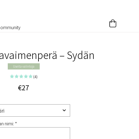
Community
 avaimenperä – Sydän
Useita valintoja
(4)
€27
n nimi: *