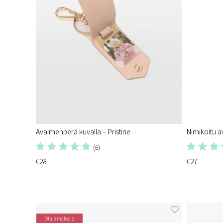
Avaimenperä kuvalla – Pristine
Nimikoitu a
(6)
€28
€27
Ota 3 maksa 2