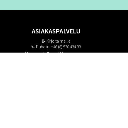
ASIAKASPALVELU
📝
Kirjoita meille
📞 Puhelin: +46 (8) 530 434 33
Maanantai - Torstai klo 10.00 - 17.00
Perjantai klo 10.00 - 16.00
Suljettu klo 13.00 - 14.00