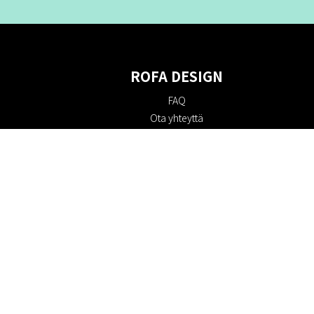
ROFA DESIGN
FAQ
Ota yhteyttä
Tietoa meistä
Ostoehdot
Palautuskäytäntö
Kestävyys
Evästekäytäntö
Tietosuojakäytäntö
Lahjakortit
Alennuskoodi
#RofaDesign
#yesrofadesign
Kilpailu