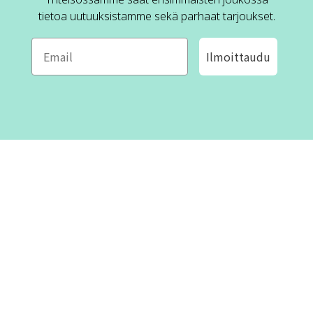
tietoa uutuuksistamme sekä parhaat tarjoukset.
Ilmoittaudu
ROFA DESIGN
ASIAKASPALVELU
📝
Kirjoita meille
FAQ
📞 Puhelin: +46 (8) 530 434 33
Maanantai - Torstai klo 10.00 -
Ota yhteyttä
17.00
Perjantai klo 10.00 - 16.00
Suljettu klo 13.00 - 14.00
Tietoa meistä