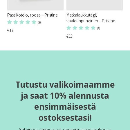
Passikotelo, roosa – Pristine
Matkalaukkutägi,
vaaleanpunainen – Pristine
(3)
(1)
€17
€13
Tutustu valikoimaamme
ja saat 10% alennusta
ensimmäisestä
ostoksestasi!
Yhteisössämme saat ensimmäisten joukossa