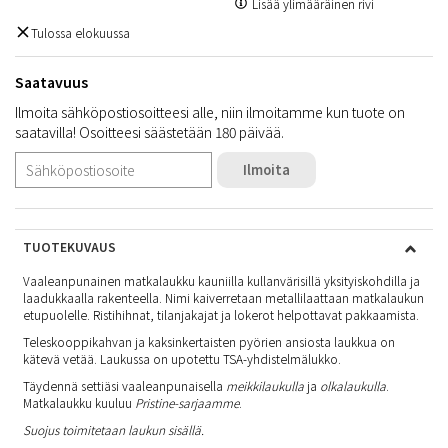
Lisää ylimääräinen rivi
Tulossa elokuussa
Saatavuus
Ilmoita sähköpostiosoitteesi alle, niin ilmoitamme kun tuote on
saatavilla! Osoitteesi säästetään 180 päivää.
Ilmoita
TUOTEKUVAUS
Vaaleanpunainen matkalaukku kauniilla kullanvärisillä yksityiskohdilla ja
laadukkaalla rakenteella. Nimi kaiverretaan metallilaattaan matkalaukun
etupuolelle. Ristihihnat, tilanjakajat ja lokerot helpottavat pakkaamista.
Teleskooppikahvan ja kaksinkertaisten pyörien ansiosta laukkua on
kätevä vetää. Laukussa on upotettu TSA-yhdistelmälukko.
Täydennä settiäsi vaaleanpunaisella
meikkilaukulla
ja
olkalaukulla
.
Matkalaukku kuuluu
Pristine-sarjaamme
.
Suojus toimitetaan laukun sisällä.