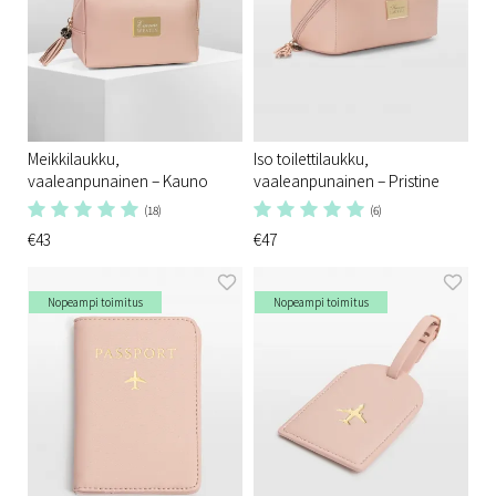
Meikkilaukku,
Iso toilettilaukku,
vaaleanpunainen – Kauno
vaaleanpunainen – Pristine
(18)
(6)
€43
€47
Nopeampi toimitus
Nopeampi toimitus