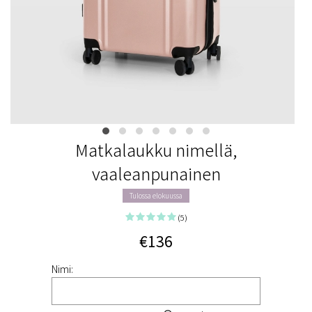
Matkalaukku nimellä,
vaaleanpunainen
Tulossa elokuussa
(5)
€136
Nimi: