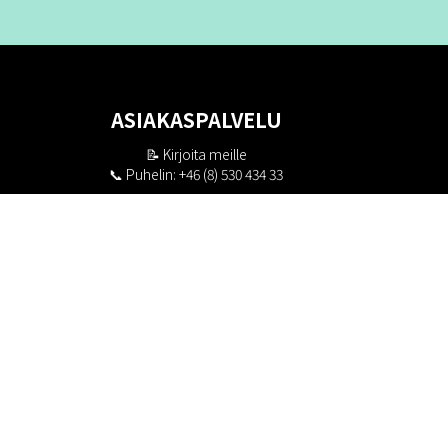
ASIAKASPALVELU
📝
Kirjoita meille
📞 Puhelin: +46 (8) 530 434 33
Maanantai - Torstai klo 10.00 - 17.00
Perjantai klo 10.00 - 16.00
Suljettu klo 13.00 - 14.00