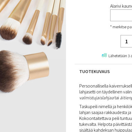
Alarivi kauno
* merkitse pa
Lähetetään 3 
TUOTEKUVAUS
Persoonallisella kaiverruksell
lahjasetti on täydellinen valinn
valmistujaislahjaa
tai
äitien
Taskupeili nimellä ja henkilö
lahjan saajaa rakkaudesta ja
Kokoontaitettava peili tuntuu
tukevalta. Helpota päivittäist
sisältää kahdeksan huippulaa