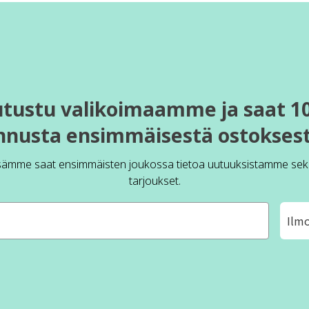
utustu valikoimaamme ja saat 1
nnusta ensimmäisestä ostoksest
sämme saat ensimmäisten joukossa tietoa uutuuksistamme sek
tarjoukset.
Ilm