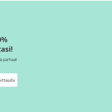
0%
asi!
ä parhaat
oittaudu