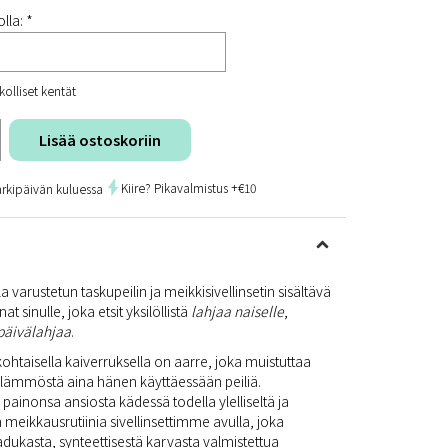
lla: *
kolliset kentät
Lisää ostoskoriin
Kiire? Pikavalmistus +€10
arkipäivän kuluessa
a varustetun taskupeilin ja meikkisivellinsetin sisältävä
at sinulle, joka etsit yksilöllistä
lahjaa naiselle
,
päivälahjaa
.
kohtaisella kaiverruksella on aarre, joka muistuttaa
 lämmöstä aina hänen käyttäessään peiliä.
 painonsa ansiosta kädessä todella ylelliseltä ja
ä meikkausrutiinia sivellinsettimme avulla, joka
dukasta, synteettisestä karvasta valmistettua