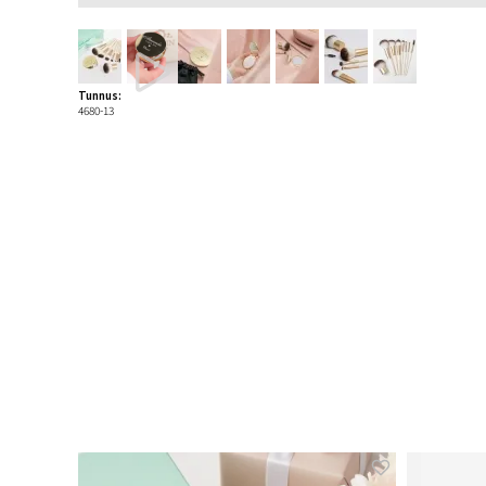
Tunnus:
4680-13