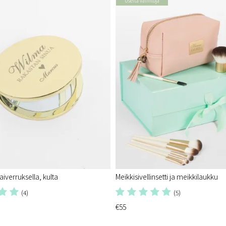
Useita valintoja
aiverruksella, kulta
Meikkisivellinsetti ja meikkilaukku
(4)
(5)
€55