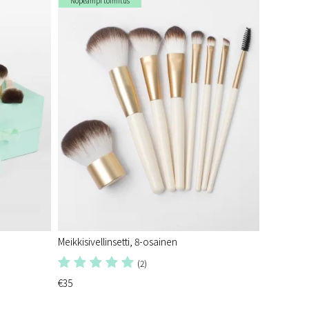
Nopeampi toimitus
Meikkisivellinsetti, 8-osainen
(2)
€35