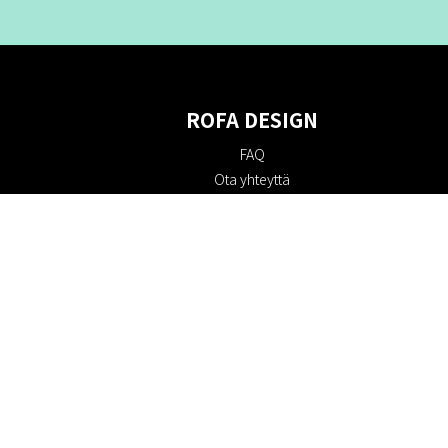
ROFA DESIGN
FAQ
Ota yhteyttä
Tietoa meistä
Ostoehdot
Palautuskäytäntö
Kestävyys
Evästekäytäntö
Tietosuojakäytäntö
Lahjakortit
Alennuskoodi
#RofaDesign
#yesrofadesign