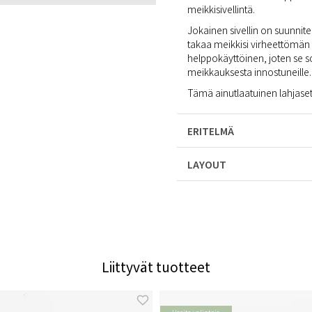
meikkisivellintä.
Jokainen sivellin on suunnitel
takaa meikkisi virheettömän 
helppokäyttöinen, joten se sop
meikkauksesta innostuneille.
Tämä ainutlaatuinen lahjaset
ERITELMÄ
LAYOUT
Liittyvät tuotteet