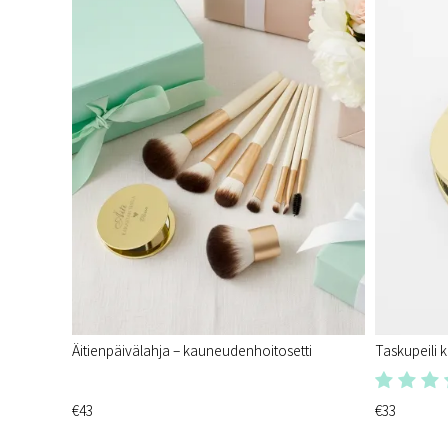
Äitienpäivälahja – kauneudenhoitosetti
Taskupeili k
€43
€33