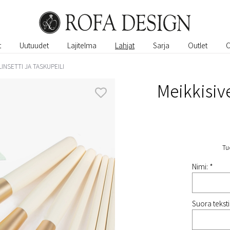
t
Uutuudet
Lajitelma
Lahjat
Sarja
Outlet
LINSETTI JA TASKUPEILI
Meikkisive
Tu
Nimi: *
Suora teksti