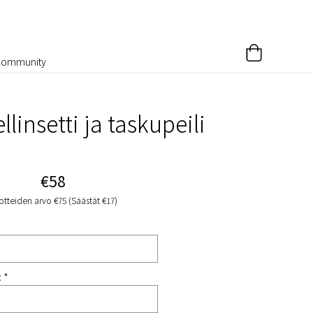
Community
llinsetti ja taskupeili
€58
otteiden arvo €75 (Säästät €17)
: *