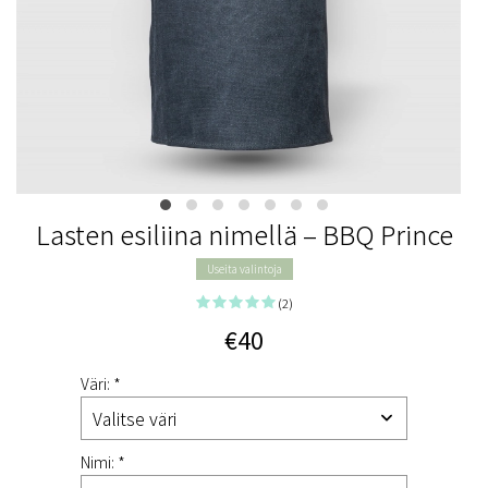
Lasten esiliina nimellä – BBQ Prince
Useita valintoja
(2)
€40
Väri: *
Nimi: *