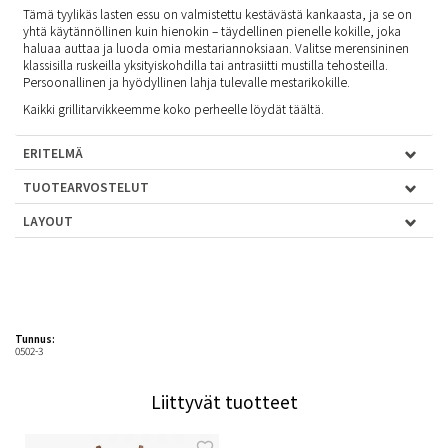
Tämä tyylikäs lasten essu on valmistettu kestävästä kankaasta, ja se on
yhtä käytännöllinen kuin hienokin – täydellinen pienelle kokille, joka
haluaa auttaa ja luoda omia mestariannoksiaan. Valitse merensininen
klassisilla ruskeilla yksityiskohdilla tai antrasiitti mustilla tehosteilla.
Persoonallinen ja hyödyllinen lahja tulevalle mestarikokille.
Kaikki grillitarvikkeemme koko perheelle löydät
täältä
.
ERITELMÄ
TUOTEARVOSTELUT
LAYOUT
Tunnus:
0502-3
Liittyvät tuotteet