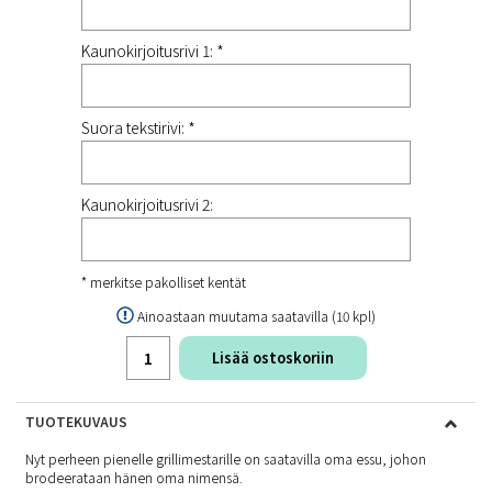
Kaunokirjoitusrivi 1: *
Suora tekstirivi: *
Kaunokirjoitusrivi 2:
* merkitse pakolliset kentät
Ainoastaan muutama saatavilla (10 kpl)
Lisää ostoskoriin
TUOTEKUVAUS
Nyt perheen pienelle grillimestarille on saatavilla oma essu, johon
brodeerataan hänen oma nimensä.