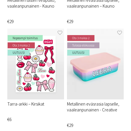
vaaleanpunainen - Kauno
vaaleanpunainen – Kauno
€29
€29
Nopeampi toimitus
Ota 3 maksa 2
Ota 3 maksa 2
Tulossa elokuussa
UUTUUS!
UUTUUS!
Tarra-arkki – Kirsikat
Metallinen eväsrasia lapselle,
vaaleanpunainen - Creative
€6
€29