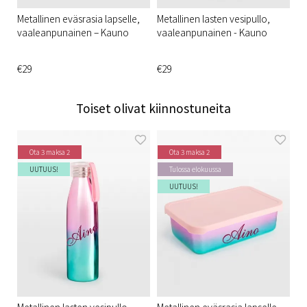
Metallinen eväsrasia lapselle,
Metallinen lasten vesipullo,
vaaleanpunainen – Kauno
vaaleanpunainen - Kauno
€29
€29
Toiset olivat kiinnostuneita
Ota 3 maksa 2
Ota 3 maksa 2
UUTUUS!
Tulossa elokuussa
UUTUUS!
Metallinen lasten vesipullo,
Metallinen eväsrasia lapselle,