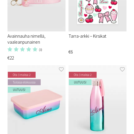
Avainnauha nimellä,
Tarra-arkki – Kirsikat
vaaleanpunainen
(3)
€6
€22
Ota 3 maksa 2
Ota 3 maksa 2
Tulossa elokuussa
UUTUUS!
UUTUUS!