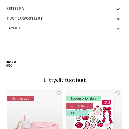
ERITELMÄ
TUOTEARVOSTELUT
LAYOUT
Tunnus:
4961-2
Liittyvät tuotteet
Ota 3 maksa 2
Nopeampi toimitus
Ota 3 maksa 2
UUTUUS!