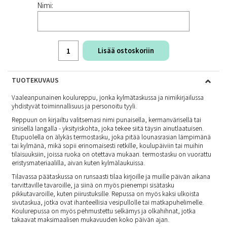
Nimi:
Lisää ostoskoriin
TUOTEKUVAUS
Vaaleanpunainen koulureppu, jonka kylmätaskussa ja nimikirjailussa
yhdistyvät toiminnallisuus ja personoitu tyyli.
Reppuun on kirjailtu valitsemasi nimi punaisella, kermanvärisellä tai
sinisellä langalla - yksityiskohta, joka tekee siitä täysin ainutlaatuisen.
Etupuolella on älykäs termostasku, joka pitää lounasrasian lämpimänä
tai kylmänä, mikä sopii erinomaisesti retkille, koulupäiviin tai muihin
tilaisuuksiin, joissa ruoka on otettava mukaan. termostasku on vuorattu
eristysmateriaalilla, aivan kuten kylmälaukuissa.
Tilavassa päätaskussa on runsaasti tilaa kirjoille ja muille päivän aikana
tarvittaville tavaroille, ja siinä on myös pienempi sisätasku
pikkutavaroille, kuten piirustuksille. Repussa on myös kaksi ulkoista
sivutaskua, jotka ovat ihanteellisia vesipullolle tai matkapuhelimelle.
Koulurepussa on myös pehmustettu selkämys ja olkahihnat, jotka
takaavat maksimaalisen mukavuuden koko päivän ajan.