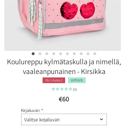
Koulureppu kylmätaskulla ja nimellä,
vaaleanpunainen - Kirsikka
Ota 3 maksa 2
UUTUUS!
(2)
€60
Kirjailuväri: *