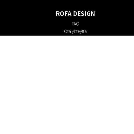
ROFA DESIGN
FAQ
Ota yhteyttä
Tietoa meistä
Ostoehdot
Palautuskäytäntö
Kestävyys
Evästekäytäntö
Tietosuojakäytäntö
Lahjakortit
Alennuskoodi
#RofaDesign
#yesrofadesign
Kilpailu