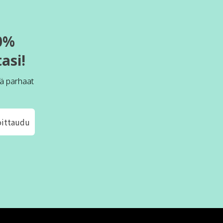
0%
asi!
ä parhaat
oittaudu