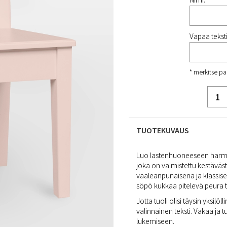
Vapaa tekstir
* merkitse pa
TUOTEKUVAUS
Luo lastenhuoneeseen harmon
joka on valmistettu kestävä
vaaleanpunaisena ja klassisen
söpö kukkaa pitelevä peura 
Jotta tuoli olisi täysin yksilö
valinnainen teksti. Vakaa ja tuk
lukemiseen.