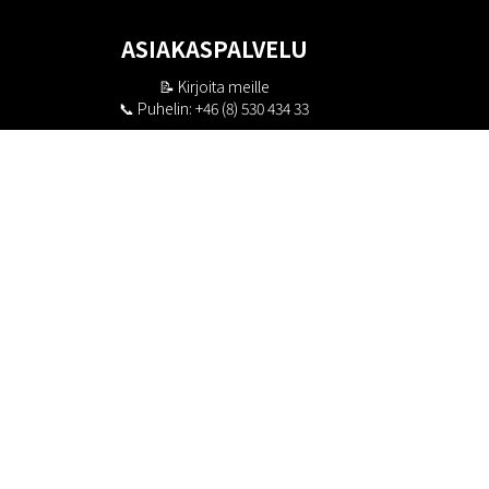
ASIAKASPALVELU
📝
Kirjoita meille
📞 Puhelin: +46 (8) 530 434 33
Maanantai - Torstai klo 10.00 - 17.00
Perjantai klo 10.00 - 16.00
Suljettu klo 13.00 - 14.00