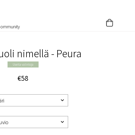
Community
uoli nimellä - Peura
Useita valintoja
€58