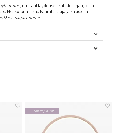
pöytäämme
, niin saat täydellisen kalustesarjan, josta
paikka kotona. Lisää kauniita leluja ja kalusteita
ic Deer -sarjastamme
.
Tulossa syyskuussa