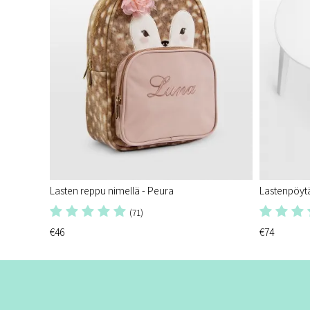
Lasten reppu nimellä - Peura
Lastenpöytä
(71)
€46
€74