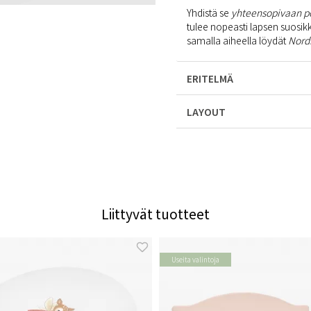
Yhdistä se
yhteensopivaan 
tulee nopeasti lapsen suosikki
samalla aiheella löydät
Nord
ERITELMÄ
LAYOUT
Liittyvät tuotteet
Useita valintoja