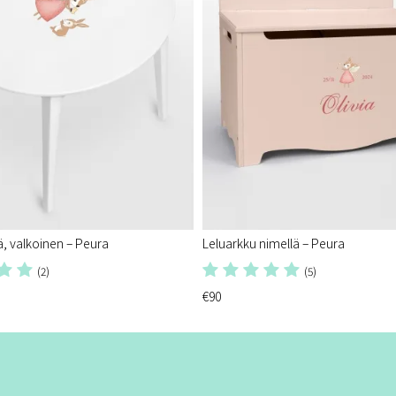
, valkoinen – Peura
Leluarkku nimellä – Peura
(2)
(5)
€90