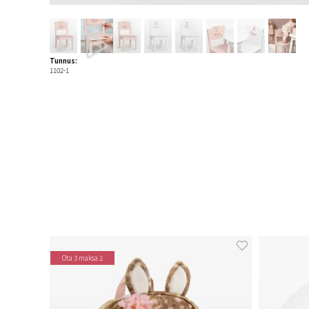
Tunnus:
1102-1
Ota 3 maksa 2