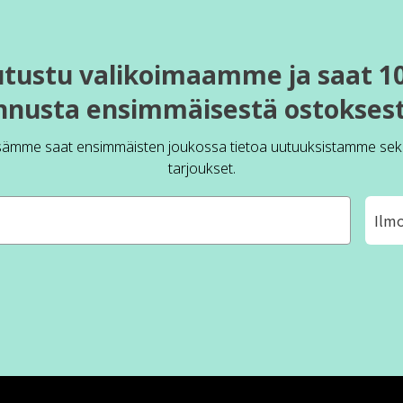
utustu valikoimaamme ja saat 1
nnusta ensimmäisestä ostoksest
sämme saat ensimmäisten joukossa tietoa uutuuksistamme sek
tarjoukset.
Ilm