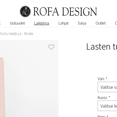
t
Uutuudet
Lajitelma
Lahjat
Sarja
Outlet
TUOLI NIMELLÄ - PEURA
Lasten t
Väri: *
Kuvio: *
Nimi: *