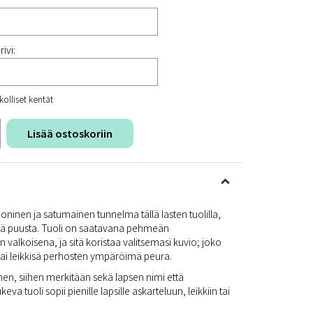
ivi:
kolliset kentät
Lisää ostoskoriin
inen ja satumainen tunnelma tällä lasten tuolilla,
stä puusta. Tuoli on saatavana pehmeän
 valkoisena, ja sitä koristaa valitsemasi kuvio; joko
tai leikkisä perhosten ympäröimä peura.
llinen, siihen merkitään sekä lapsen nimi että
eva tuoli sopii pienille lapsille askarteluun, leikkiin tai