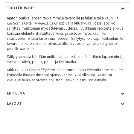
TUOTEKUVAUS
Ajaton paikka lapsen rakkaimmille tavaroille ja leluille tällä kauniilla,
kastelahjaksi
tai
nimiäislahjaksi
sopivalla leluarkulla, jossa lapsi voi
säilyttää muistojaan myös tulevaisuudessa. Tyylikkään valkoista arkkua
koristaa elefantin ihastuttava kuva, ja se sopii myös kauniiksi
sisustuselementiksi lastenhuoneeseen. Säilytysarkku sopii kaikenlaisille
tavaroille, kuten leluille, piirustuksille ja vuosien varrella kertyneille
pienille aarteille.
Säilytysarkusta tehdään uniikki lahja merkitsemällä siihen lapsen nimi,
syntymäpäivä, paino, pituus ja kellonaika.
Arkku kuuluu
Dream Elephant
-sarjaamme, jossa elefanttimme leijailee
korkealla ilmassa ilmapallojensa kanssa. Yksilöllisestä,
kaste-
tai
nimiäislahjaksi
sopivasta arkusta tulee kaunis muisto eliniäksi.
ERITELMÄ
LAYOUT