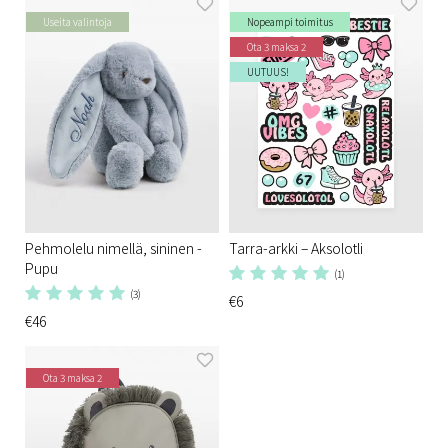
Useita valintoja
Nopeampi toimitus
Ota 3 maksa 2
UUTUUS!
Pehmolelu nimellä, sininen -
Tarra-arkki – Aksolotli
Pupu
(1)
(3)
€6
€46
Ota 3 maksa 2