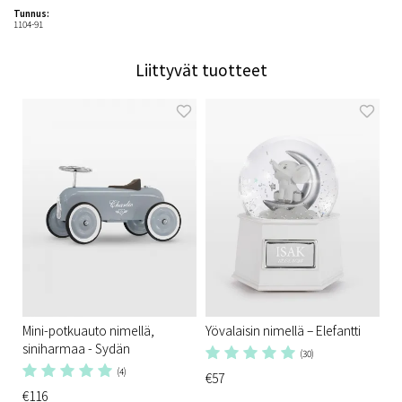
Tunnus:
1104-91
Liittyvät tuotteet
Mini-potkuauto nimellä,
Yövalaisin nimellä – Elefantti
siniharmaa - Sydän
(30)
(4)
€57
€116