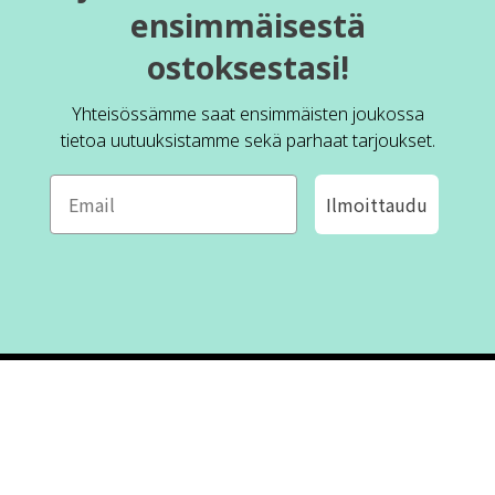
ensimmäisestä
ostoksestasi!
Yhteisössämme saat ensimmäisten joukossa
tietoa uutuuksistamme sekä parhaat tarjoukset.
Ilmoittaudu
ROFA DESIGN
ASIAKASPALVELU
📝
Kirjoita meille
FAQ