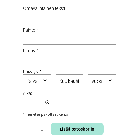
Omavalintainen teksti:
Paino: *
Pituus: *
Päiväys: *
Aika: *
* merkitse pakolliset kentät
Lisää ostoskoriin