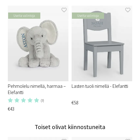
Useita valintoja
Useita valintoja
Pehmolelu nimellä, harmaa –
Lasten tuoli nimellä - Elefantti
Elefantti
(7)
€58
€43
Toiset olivat kiinnostuneita