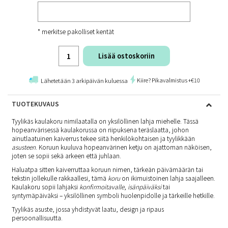
* merkitse pakolliset kentät
Lisää ostoskoriin
Kiire? Pikavalmistus +€10
Lähetetään 3 arkipäivän kuluessa
TUOTEKUVAUS
Tyylikäs kaulakoru nimilaatalla on yksilöllinen lahja miehelle. Tässä
hopeanvärisessä kaulakorussa on riipuksena teräslaatta, johon
ainutlaatuinen kaiverrus tekee siitä henkilökohtaisen ja tyylikkään
asusteen
. Koruun kuuluva hopeanvärinen ketju on ajattoman näköisen,
joten se sopii sekä arkeen että juhlaan.
Haluatpa sitten kaiverruttaa koruun nimen, tärkeän päivämäärän tai
tekstin jollekulle rakkaallesi, tämä
koru
on ikimuistoinen lahja saajalleen.
Kaulakoru sopii lahjaksi
konfirmoitavalle
,
isänpäiväksi
tai
syntymäpäiväksi – yksilöllinen symboli huolenpidolle ja tärkeille hetkille.
Tyylikäs asuste, jossa yhdistyvät laatu, design ja ripaus
persoonallisuutta.