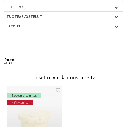
ERITELMÄ
TUOTEARVOSTELUT
LAYOUT
Tunnus:
4414-1
Toiset olivat kiinnostuneita
Nopeampi toimitus
44% Alennus