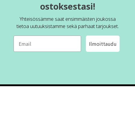
ostoksestasi!
Yhteisössämme saat ensimmäisten joukossa
tietoa uutuuksistamme sekä parhaat tarjoukset.
Ilmoittaudu
ROFA DESIGN
ASIAKASPALVELU
📝
Kirjoita meille
FAQ
📞 Puhelin: +46 (8) 530 434 33
Maanantai - Torstai klo 10.00 -