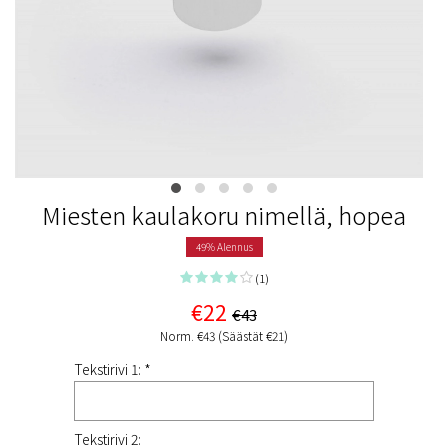
Miesten kaulakoru nimellä, hopea
49% Alennus
(1)
€22
€43
Norm. €43 (Säästät €21)
Tekstirivi 1: *
Tekstirivi 2: