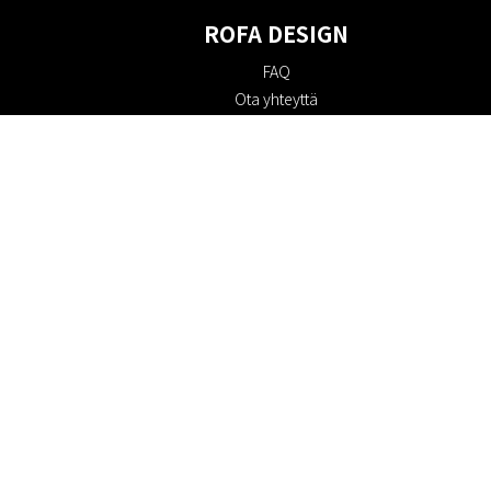
ROFA DESIGN
FAQ
Ota yhteyttä
Tietoa meistä
Ostoehdot
Palautuskäytäntö
Kestävyys
Evästekäytäntö
Tietosuojakäytäntö
Lahjakortit
Alennuskoodi
#RofaDesign
#yesrofadesign
Kilpailu