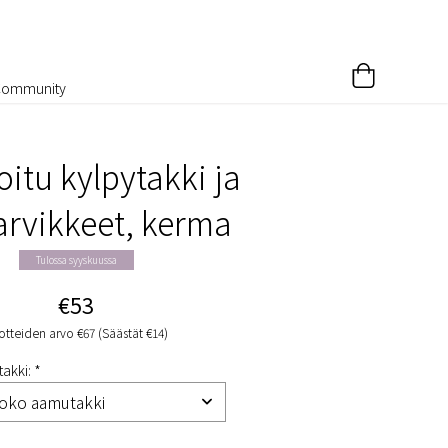
Community
itu kylpytakki ja
arvikkeet, kerma
Tulossa syyskuussa
€53
otteiden arvo €67 (Säästät €14)
akki: *