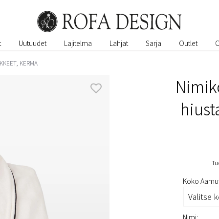
t
Uutuudet
Lajitelma
Lahjat
Sarja
Outlet
IKKEET, KERMA
Nimiko
hiust
Tu
Koko Aamut
Nimi: