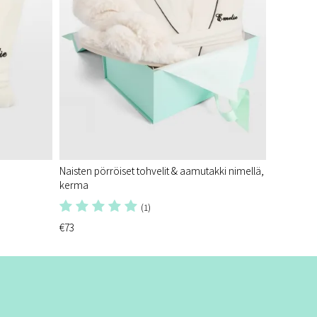
Naisten pörröiset tohvelit & aamutakki nimellä,
kerma
(1)
€73