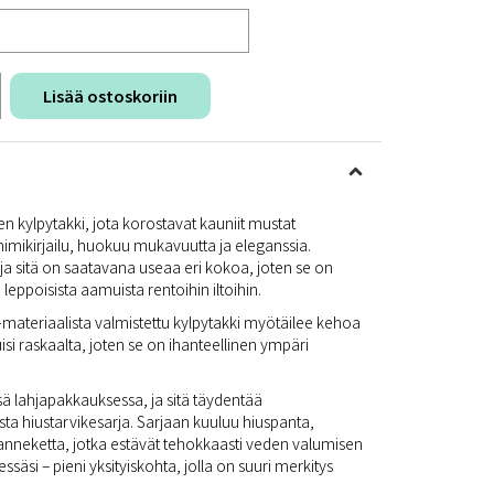
Lisää ostoskoriin
ylpytakki, jota korostavat kauniit mustat
n nimikirjailu, huokuu mukavuutta ja eleganssia.
u ja sitä on saatavana useaa eri kokoa, joten se on
eppoisista aamuista rentoihin iltoihin.
materiaalista valmistettu kylpytakki myötäilee kehoa
isi raskaalta, joten se on ihanteellinen ympäri
sä lahjapakkauksessa, ja sitä täydentää
sta hiustarvikesarja. Sarjaan kuuluu hiuspanta,
ranneketta, jotka estävät tehokkaasti veden valumisen
essäsi – pieni yksityiskohta, jolla on suuri merkitys