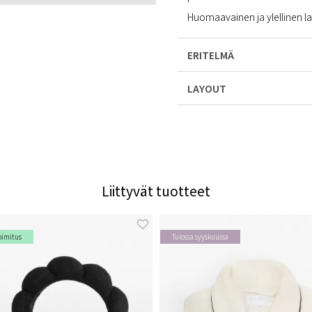
Huomaavainen ja ylellinen lahj
ERITELMÄ
LAYOUT
Liittyvät tuotteet
oimitus
Tulossa syyskuussa