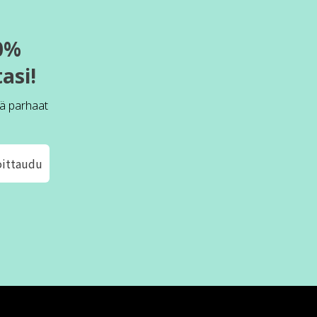
0%
asi!
ä parhaat
oittaudu