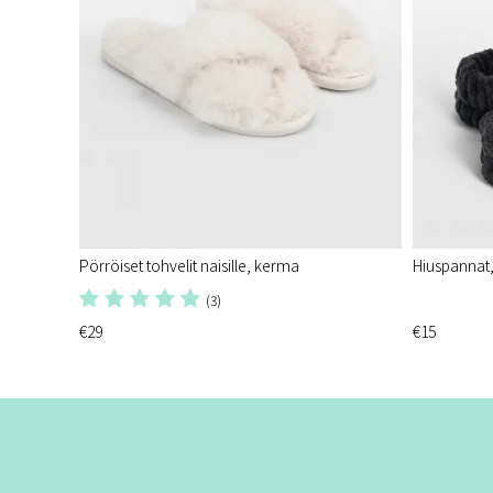
Pörröiset tohvelit naisille, kerma
Hiuspannat, 
(3)
€29
€15