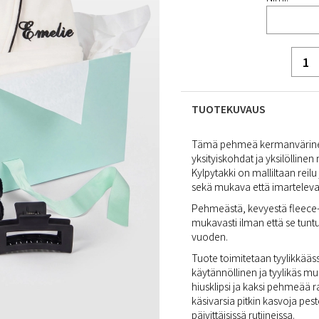
TUOTEKUVAUS
Tämä pehmeä kermanvärinen k
yksityiskohdat ja yksilölline
Kylpytakki on malliltaan reil
sekä mukava että imarteleva l
Pehmeästä, kevyestä fleece-
mukavasti ilman että se tuntu
vuoden.
Tuote toimitetaan tyylikkääs
käytännöllinen ja tyylikäs mu
hiusklipsi ja kaksi pehmeää 
käsivarsia pitkin kasvoja pest
päivittäisissä rutiineissa.