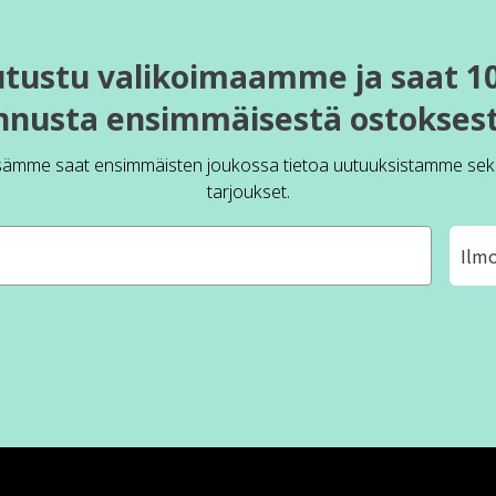
utustu valikoimaamme ja saat 1
nnusta ensimmäisestä ostoksest
sämme saat ensimmäisten joukossa tietoa uutuuksistamme sek
tarjoukset.
Ilm