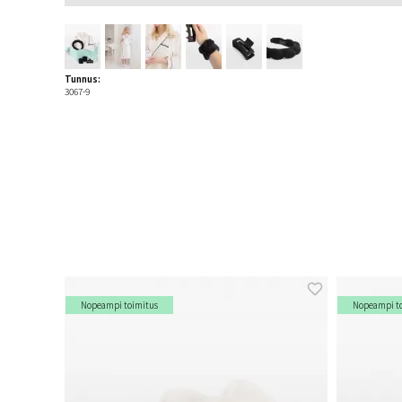
Tunnus:
3067-9
Nopeampi toimitus
Nopeampi t