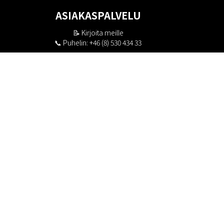
ASIAKASPALVELU
📝
Kirjoita meille
📞 Puhelin: +46 (8) 530 434 33
Maanantai - Torstai klo 10.00 - 17.00
Perjantai klo 10.00 - 16.00
Suljettu klo 13.00 - 14.00