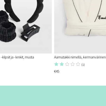
-klipsit ja -lenkit, musta
Aamutakki nimellä, kermanvärinen
(1)
€45