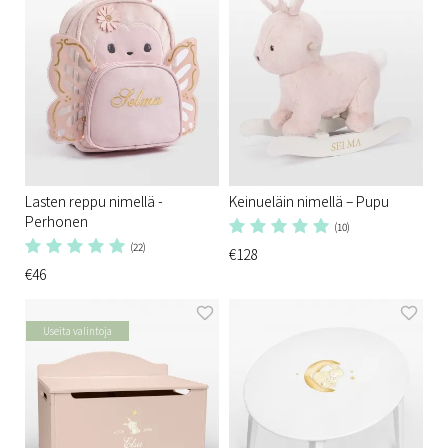
Lasten reppu nimellä -
Keinueläin nimellä – Pupu
Perhonen
(10)
(22)
€128
€46
Useita valintoja