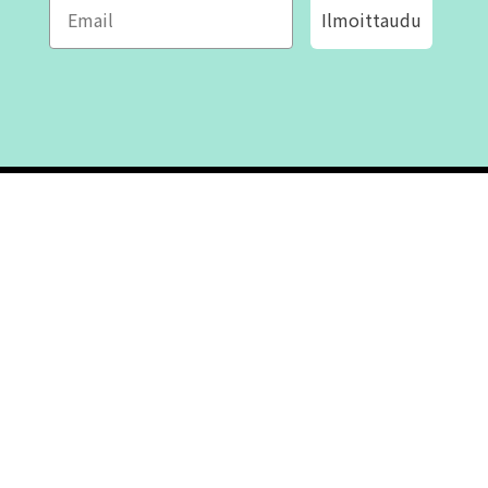
Ilmoittaudu
ROFA DESIGN
ASIAKASPALVELU
📝
Kirjoita meille
FAQ
📞 Puhelin: +46 (8) 530 434 33
Maanantai - Torstai klo 10.00 -
Ota yhteyttä
17.00
Perjantai klo 10.00 - 16.00
Suljettu klo 13.00 - 14.00
Tietoa meistä
Ostoehdot