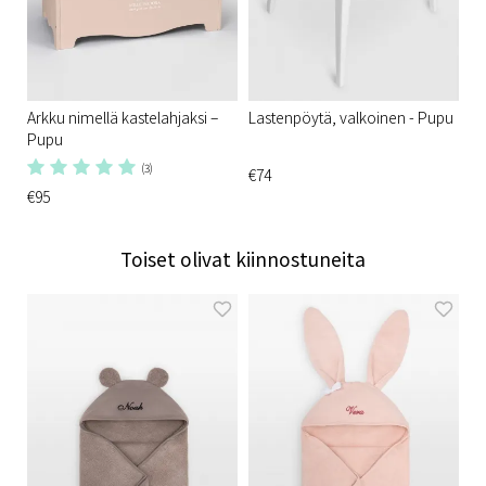
Arkku nimellä kastelahjaksi –
Lastenpöytä, valkoinen - Pupu
Pupu
(3)
€74
€95
Toiset olivat kiinnostuneita