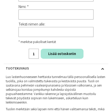
Nimi: *
Teksti nimen alle:
* merkitse pakolliset kentät
Lisää ostoskoriin
TUOTEKUVAUS
Luo lastenhuoneeseen herttaista tunnelmaa tällä persoonallisella lasten
tuolilla, joka on valmistettu tukevasta ja kestävästä puusta. Tuoli on
saatavana pehmeän vaaleanpunaisena ja klassisen valkoisena, ja sen
selkänojaa koristaa jompikumpi kahdesta söpöstä
pupuaiheestamme. Vankka rakenne ja lapsiystävällinen muotoilu
tekevät pöydästä sopivan niin lukemiseen, askarteluun kuin
leikkimiseenkin.
Tuoliin merkitään sekä lapsen nimi että hänen valitsemansa teksti, mikä