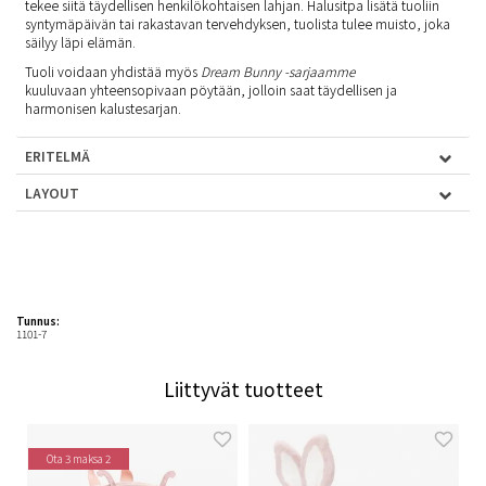
tekee siitä täydellisen henkilökohtaisen lahjan. Halusitpa lisätä tuoliin
syntymäpäivän tai rakastavan tervehdyksen, tuolista tulee muisto, joka
säilyy läpi elämän.
Tuoli voidaan yhdistää myös
Dream Bunny -sarjaamme
kuuluvaan
yhteensopivaan pöytään
, jolloin saat täydellisen ja
harmonisen kalustesarjan.
ERITELMÄ
LAYOUT
Tunnus:
1101-7
Liittyvät tuotteet
Ota 3 maksa 2